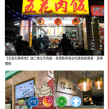
【北投石牌美食】滷三塊五花肉飯｜承德路宵夜必吃旗魚鬆便當、菜單
價格