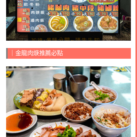
｜金龍肉焿推薦必點