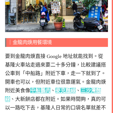
｜金龍肉焿用餐環境
要到金龍肉焿直接 Google 地址就能找到。從
基隆火車站走過來要二十多分鐘，比較建議搭
公車到「中船路」附近下車，走一下就到了。
開車也可以，但附近車位很靠運氣。
金龍肉焿
附近美食像
中船鵝肉
、
麥克麵線
、
三沙灣麵
線
、大新餅店都在附近。如果時間夠，真的可
以一路吃下去，基隆人日常的口袋名單就差不