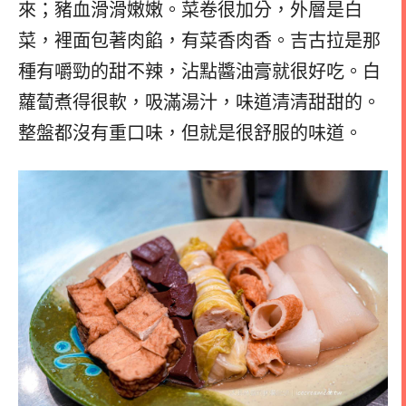
來；豬血滑滑嫩嫩。菜卷很加分，外層是白
菜，裡面包著肉餡，有菜香肉香。吉古拉是那
種有嚼勁的甜不辣，沾點醬油膏就很好吃。白
蘿蔔煮得很軟，吸滿湯汁，味道清清甜甜的。
整盤都沒有重口味，但就是很舒服的味道。