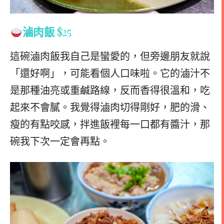
滷肉飯
$25
這碗滷肉飯我自己是蠻愛的，但旁邊朋友就說
「還好啊」，可能看個人口味啦。它的滷汁不
是那種油亮或重鹹路線，反而香得很溫和，吃
起來不會膩。我覺得滷肉切得剛好，肥的滑、
瘦的有點咬感，拌進飯裡每一口都有醬汁，那
碗我下次一定會再點。