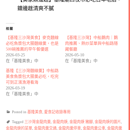
鐤邊趖清爽不膩
相關
【基隆三沙灣美食】麥克麵線
【基隆三沙灣】中船鵝肉｜鵝
必吃魚漿包大腸麵線羹，也是
肉推薦、熱炒菜單與中船路隱
500碗推薦的早午餐優選
藏餐廳
2026-03-25
2026-05-10
在「基隆美食」中
在「基隆美食」中
基隆【三沙灣麵線羹】中船路
美食魚漿包大腸羹必吃，吃完
可到正濱漁港看海
2026-03-19
在「基隆美食」中
Posted in
基隆美食
,
愛食記收錄專用
Tagged
三沙灣金龍肉羹
,
金龍肉焿
,
金龍肉焿 豬腳
,
金龍肉焿的圖片
,
金龍肉焿的菜單
,
金龍肉羹交通
,
金龍肉羹停車
,
金龍肉羹公車
,
金龍肉羹