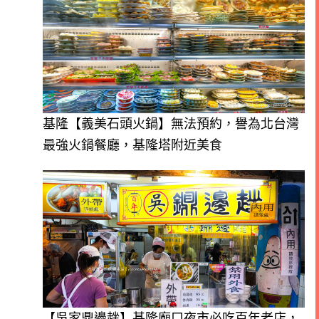
基隆【義美石頭火鍋】無法預約，譽為北台灣
最強火鍋餐廳，基隆塔附近美食
【吳家鼎邊趖】基隆廟口夜市必吃百年老店，