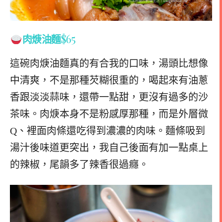
$65
肉焿油麵
這碗肉焿油麵真的有合我的口味，湯頭比想像
中清爽，不是那種芡糊很重的，喝起來有油蔥
香跟淡淡蒜味，還帶一點甜，更沒有過多的沙
茶味。肉焿本身不是粉感厚那種，而是外層微
Q、裡面肉條還吃得到濃濃的肉味。麵條吸到
湯汁後味道更突出，我自己後面有加一點桌上
的辣椒，尾韻多了辣香很過癮。