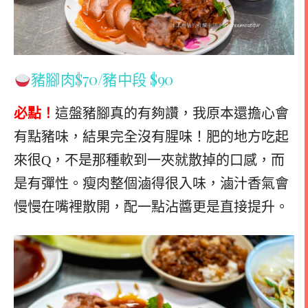
豬腳肉$70/豬中段 $90
必點！
這盤豬腳真的有夠讚，我原本還擔心會
有點豬味，結果完全沒有腥味！肥的地方吃起
來很Q，不是那種軟到一夾就散掉的口感，而
是有彈性。瘦肉整個滷得很入味，滷汁香氣會
慢慢在嘴裡散開，配一點沾醬更是直接提升。