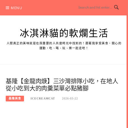
Skip
MENU
to
content
冰淇淋貓的軟爛生活
人間真正的美味就是在與重要的人共度時光中找到的！跟著我享受美食，開心的
運動，吃、喝、玩、樂一起走吧！
基隆【金龍肉焿】三沙灣排隊小吃，在地人
從小吃到大的肉羹菜單必點豬腳
基隆美食
ICECREAMCAT
2026-03-22