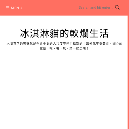
Skip
MENU
to
content
冰淇淋貓的軟爛生活
人間真正的美味就是在與重要的人共度時光中找到的！跟著我享受美食，開心的
運動，吃、喝、玩、樂一起走吧！