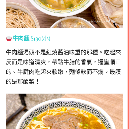
牛肉麵
$130(小)
牛肉麵湯頭不是紅燒醬油味重的那種。吃起來
反而是味道清爽，帶點牛脂的香氣，還蠻順口
的。牛腱肉吃起來軟嫩，麵條軟而不爛。最讚
的是那酸菜！