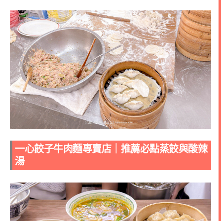
一心餃子牛肉麵專賣店｜
推薦必點蒸餃與酸辣
湯