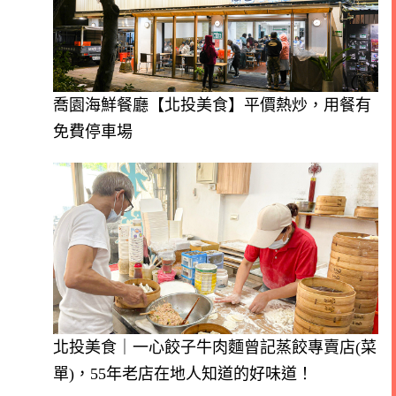
喬園海鮮餐廳【北投美食】平價熱炒，用餐有
免費停車場
北投美食｜一心餃子牛肉麵曾記蒸餃專賣店(菜
單)，55年老店在地人知道的好味道！