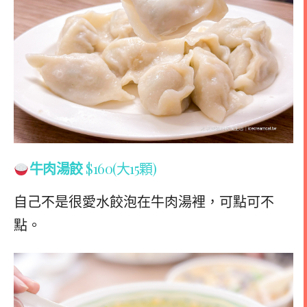
牛肉湯
餃
$160(大15顆)
自己不是很愛水餃泡在牛肉湯裡，可點可不
點。