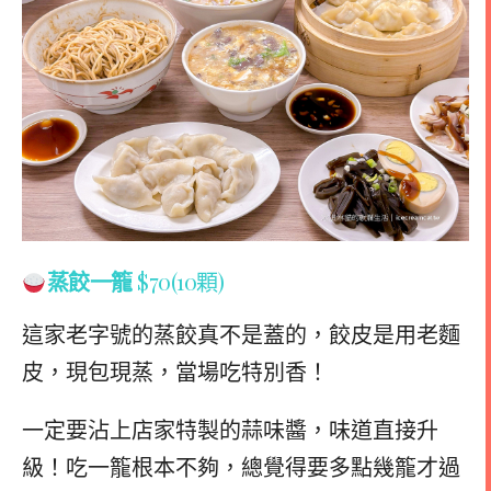
蒸餃一籠
$70(10顆)
這家老字號的蒸餃真不是蓋的，餃皮是用老麵
皮，現包現蒸，當場吃特別香！
一定要沾上店家特製的蒜味醬，味道直接升
級！吃一籠根本不夠，總覺得要多點幾籠才過