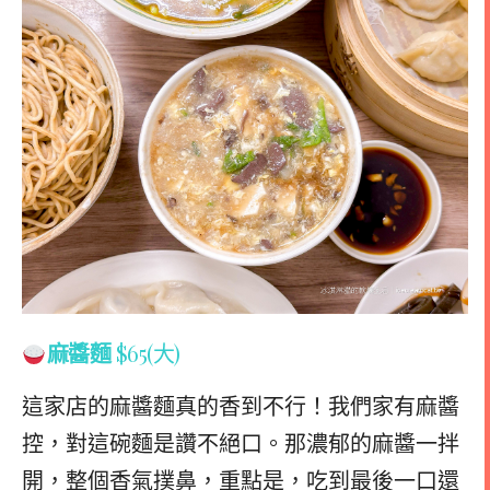
麻醬麵
$65(大)
這家店的麻醬麵真的香到不行！我們家有麻醬
控，對這碗麵是讚不絕口。那濃郁的麻醬一拌
開，整個香氣撲鼻，重點是，吃到最後一口還