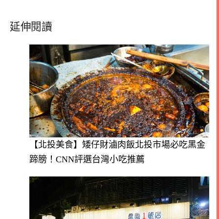
延伸閱讀
【北投美食】矮仔財滷肉飯北投市場必吃黑金
蹄膀！CNN評選台灣小吃推薦