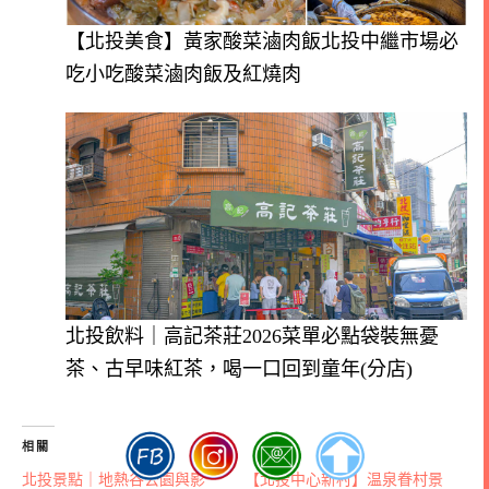
【北投美食】黃家酸菜滷肉飯北投中繼市場必
吃小吃酸菜滷肉飯及紅燒肉
北投飲料｜高記茶莊2026菜單必點袋裝無憂
茶、古早味紅茶，喝一口回到童年(分店)
相關
北投景點｜地熱谷公園與影
【北投中心新村】温泉眷村景