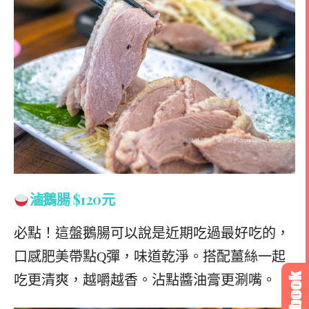
滷鵝腸
$120元
必點！這盤鵝腸可以說是近期吃過最好吃的，
口感肥美帶點Q彈，味道乾淨。搭配薑絲一起
吃更清爽，越嚼越香。沾點醬油膏更涮嘴。