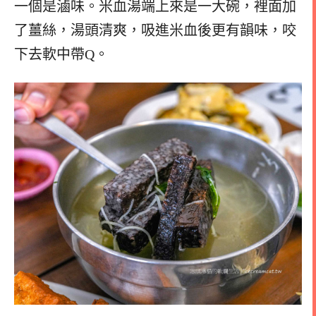
一個是滷味。米血湯端上來是一大碗，裡面加
了薑絲，湯頭清爽，吸進米血後更有韻味，咬
下去軟中帶Q。