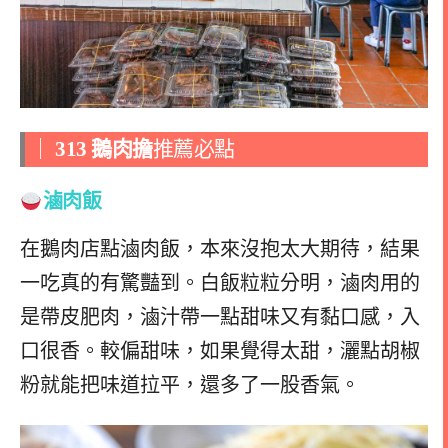
｜
313 鵝肉擔
推薦必點
滷肉飯
在鵝肉店點滷肉飯，本來沒抱太大期待，結果
一吃真的有驚豔到。白飯粒粒分明，滷肉用的
是帶皮肥肉，滷汁帶一點甜味又有黏口感，入
口很香。較偏甜味，如果覺得太甜，灑點胡椒
粉就能把味道拉平，還多了一股香氣。