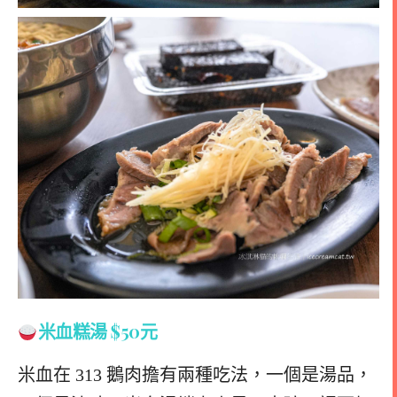
米血糕湯 $50元
米血在 313 鵝肉擔有兩種吃法，一個是湯品，