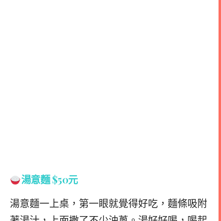
湯意麵 $50元
湯意麵一上桌，第一眼就覺得好吃，麵條吸附
著湯汁，上面撒了不少油蔥。湯好好喝，喝起