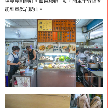
場晃晃剛剛好。如果想動一動，開車十分鐘就
能到軍艦岩爬山。