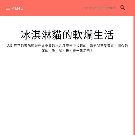
Skip
MENU
to
content
冰淇淋貓的軟爛生活
人間真正的美味就是在與重要的人共度時光中找到的！跟著我享受美食，開心的
運動，吃、喝、玩、樂一起走吧！