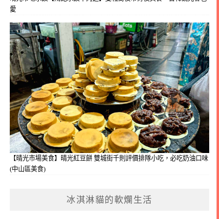
愛
【晴光市場美食】晴光紅豆餅 雙城街千則評價排隊小吃，必吃奶油口味
(中山區美食)
冰淇淋貓的軟爛生活