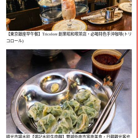
【東京銀座早午餐】Tricolore 創業昭和喫茶店，必喝特色手沖咖啡(トリ
コロール)
晴光市場水餃【鴻記水餃牛肉麵】雙城街夜市宵夜美食，日韓觀光客也