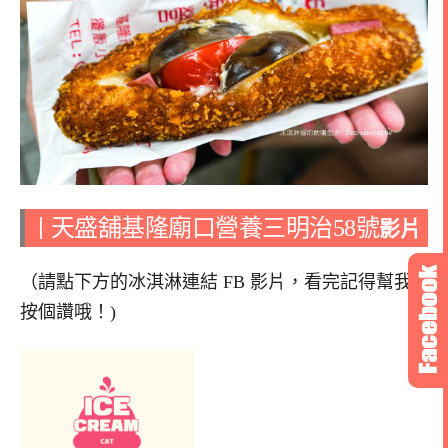
天盛舖基隆廟口營養三明治58號
｜
影片
（請點下方的冰淇淋連結 FB 影片，看完記得幫我
按個讚哦！)