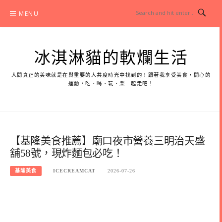
Skip
MENU
to
content
冰淇淋貓的軟爛生活
人間真正的美味就是在與重要的人共度時光中找到的！跟著我享受美食，開心的
運動，吃、喝、玩、樂一起走吧！
【基隆美食推薦】廟口夜市營養三明治天盛
舖58號，現炸麵包必吃！
基隆美食
ICECREAMCAT
2026-07-26