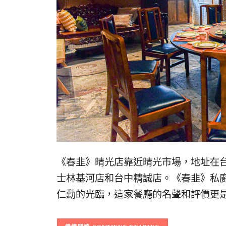
《春韭》晴光店靠近晴光市場，地址在台
士林基河店和台中精誠店。《春韭》私廚
仁勳的光臨，這家餐廳的名聲和評價更