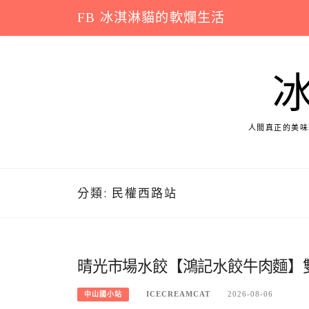
Skip
FB 冰淇淋貓的軟爛生活
to
content
人間真正的美味
分類:
民權西路站
晴光市場水餃【鴻記水餃牛肉麵】
ICECREAMCAT
2026-08-06
中山國小站