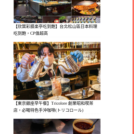
【欣葉彩膳楽亭吃到飽】台北松山區日本料理
吃到飽，CP值超高
【東京銀座早午餐】Tricolore 創業昭和喫茶
店，必喝特色手沖咖啡(トリコロール)