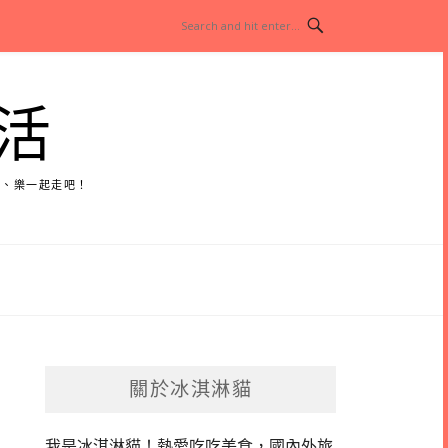
活
玩、樂一起走吧！
關於冰淇淋貓
我是冰淇淋貓！
熱愛吃吃美食，國內外旅