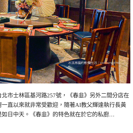
北市士林區基河路257號，《春韭》另外二間分店在
一直以來就非常受歡迎，隨著AI教父輝達執行長黃
是如日中天。《春韭》的特色就在於它的私廚…