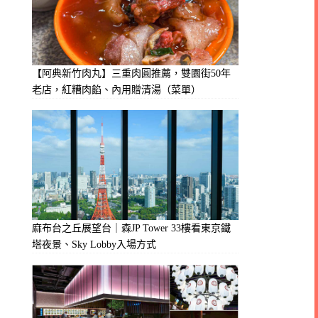
【阿典新竹肉丸】三重肉圓推薦，雙園街50年
老店，紅糟肉餡、內用贈清湯（菜單）
麻布台之丘展望台｜森JP Tower 33樓看東京鐵
塔夜景、Sky Lobby入場方式