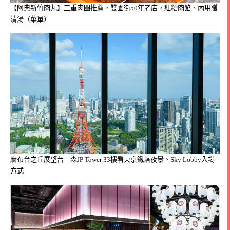
【阿典新竹肉丸】三重肉圓推薦，雙園街50年老店，紅糟肉餡、內用贈
清湯（菜單）
麻布台之丘展望台｜森JP Tower 33樓看東京鐵塔夜景、Sky Lobby入場
方式