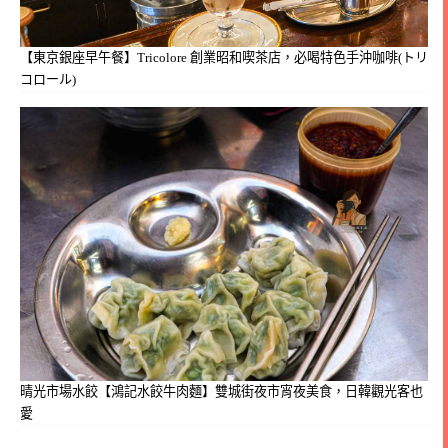
【東京銀座早午餐】Tricolore 創業昭和喫茶店，必喝特色手沖咖啡(トリ
コロール)
晴光市場水餃【鴻記水餃牛肉麵】雙城街夜市宵夜美食，日韓觀光客也
愛