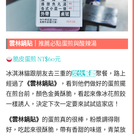
雲林鍋貼｜
推薦必點蛋煎與酸辣湯
脆皮蛋煎 NT$60元
冰淇淋貓跟朋友去三重的
炭伙餐廳
聚餐，路上
經過了
《雲林鍋貼》
，看到他們做好的蛋煎擺
在煎台前，顏色金黃酥脆，看起來像冰花煎餃
一樣誘人，決定下次一定要來試試這家店！
《雲林鍋貼》
的蛋煎真的很棒，粉漿調得剛
好，吃起來很酥脆，帶有香甜的味道，青菜放