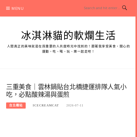
Skip
MENU
to
content
冰淇淋貓的軟爛生活
人間真正的美味就是在與重要的人共度時光中找到的！跟著我享受美食，開心的
運動，吃、喝、玩、樂一起走吧！
三重美食｜雲林鍋貼台北橋捷運排隊人氣小
吃，必點酸辣湯與蛋煎
台北橋站
ICECREAMCAT
2026-07-11