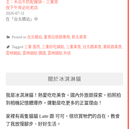
王｜木瓜牛奶配雞排，三重宵
夜下午茶必吃老店
2026-07-11
在「台北橋站」中
Posted in
台北橋站
,
愛食記收錄專用
,
新北美食
Tagged
三重 蛋煎
,
三重好吃鍋貼
,
三重美食
,
台北橋美食
,
重新路美食
,
雲林鍋胋
,
雲林鍋貼 價錢
,
雲林鍋貼 外送
關於冰淇淋貓
我是冰淇淋貓！
熱愛吃吃美食，國內外旅遊探索，拍照拍
到相機記憶體爆炸。
運動是吃更多的正當理由！
家裡有兩隻貓貓 Latte 跟 可可，
很欣賞牠們的自在，教會
了我放慢腳步、好好生活。