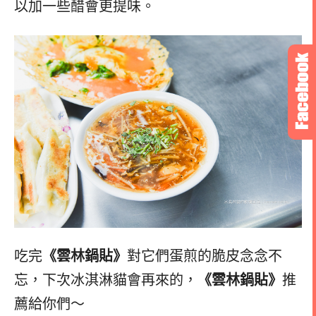
以加一些醋會更提味。
吃完
《雲林鍋貼》
對它們蛋煎的脆皮念念不
忘，下次冰淇淋貓會再來的，
《雲林鍋貼》
推
薦給你們～