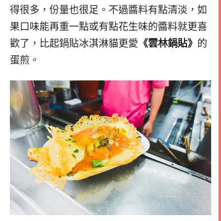
得很多，份量也很足。不過醬料有點清淡，如
果口味能再重一點或有點花生味的醬料就更喜
歡了，比起鍋貼冰淇淋貓更愛
《雲林鍋貼》
的
蛋煎。