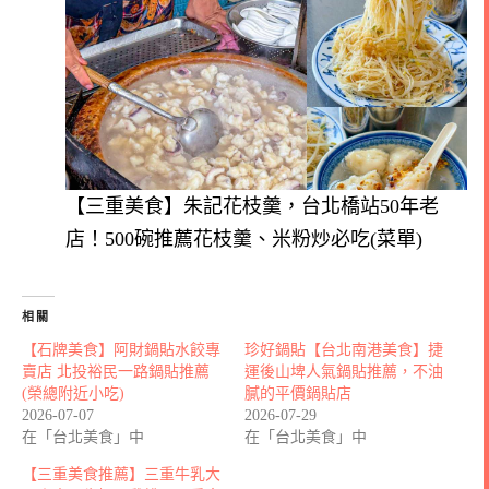
【三重美食】朱記花枝羹，台北橋站50年老
店！500碗推薦花枝羹、米粉炒必吃(菜單)
相關
【石牌美食】阿財鍋貼水餃專
珍好鍋貼【台北南港美食】捷
賣店 北投裕民一路鍋貼推薦
運後山埤人氣鍋貼推薦，不油
(榮總附近小吃)
膩的平價鍋貼店
2026-07-07
2026-07-29
在「台北美食」中
在「台北美食」中
【三重美食推薦】三重牛乳大