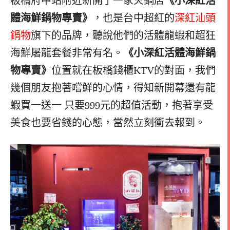
板橋府中站附近新開了一家火鍋店
《小深紅活
體海鮮鍋物專賣》
，也是台中超紅的
深紅汕頭
鍋物
旗下的品牌，聽說他們的活體龍蝦和超狂
海鮮屠龍套餐非常有名。
《小深紅活體海鮮鍋
物專賣》
位置就在板橋錢櫃KTV的對面，我們
幾個朋友抱著嚐鮮的心情，得知新開幕還有龍
蝦買一送一 只要999元的超值活動，抱著享受
美食也要省錢的心態，當然立刻衝去報到。