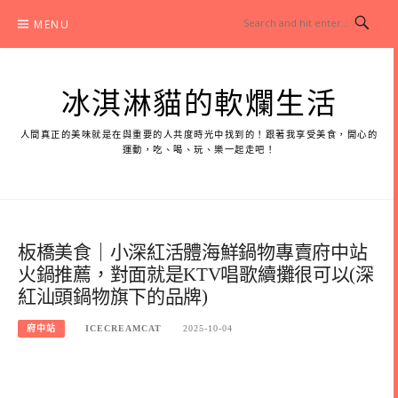
Skip
MENU
to
content
冰淇淋貓的軟爛生活
人間真正的美味就是在與重要的人共度時光中找到的！跟著我享受美食，開心的
運動，吃、喝、玩、樂一起走吧！
板橋美食｜小深紅活體海鮮鍋物專賣府中站
火鍋推薦，對面就是KTV唱歌續攤很可以(深
紅汕頭鍋物旗下的品牌)
府中站
ICECREAMCAT
2025-10-04