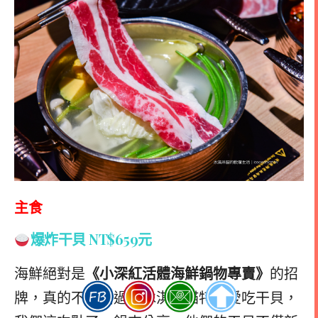
主食
爆炸干貝
NT$
659元
海鮮絕對是
《小深紅活體海鮮鍋物專賣》
的招
牌，真的不能錯過！冰淇淋貓特別愛吃干貝，