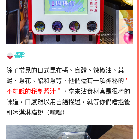
醬料
除了常見的日式昆布醬、鳥醋、辣椒油、蒜
泥、蔥花、醋和蔥等，他們還有一項神秘的
＂
不能說的秘制醬汁＂
，拿來沾食材真是很棒的
味道，口感難以用言語描述，就等你們嚐過後
和冰淇淋貓說（嘿嘿）