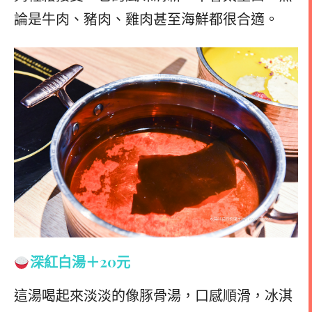
論是牛肉、豬肉、雞肉甚至海鮮都很合適。
深紅白湯
＋20元
這湯喝起來淡淡的像豚骨湯，口感順滑，冰淇