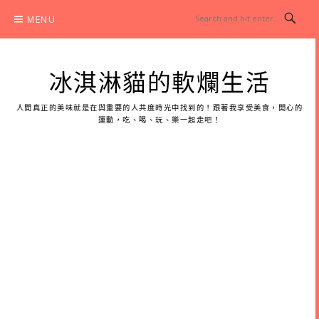
Skip
MENU
to
content
冰淇淋貓的軟爛生活
人間真正的美味就是在與重要的人共度時光中找到的！跟著我享受美食，開心的
運動，吃、喝、玩、樂一起走吧！