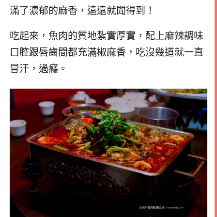
滿了濃郁的麻香，遠遠就聞得到！
吃起來，魚肉的質地紮實厚實，配上麻辣調味
口腔跟唇齒間都充滿椒麻香，吃沒幾道就一直
冒汗，過癮。