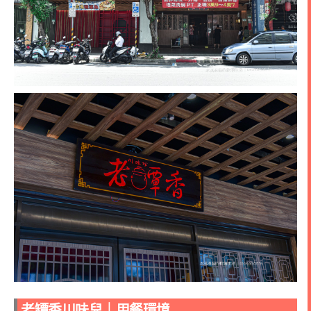
老罈香川味兒｜
用餐環境