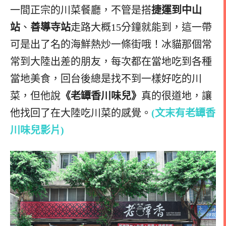
一間正宗的川菜餐廳，不管是搭
捷運到中山
站
、
善導寺站
走路大概15分鐘就能到，這一帶
可是出了名的海鮮熱炒一條街哦！
冰貓那個常
常到大陸出差的朋友，每次都在當地吃到各種
當地美食，回台後總是找不到一樣好吃的川
菜，但他說
《老罈香川味兒》
真的很道地，讓
他找回了在大陸吃川菜的感覺。
(文末有老罈香
川味兒影片)