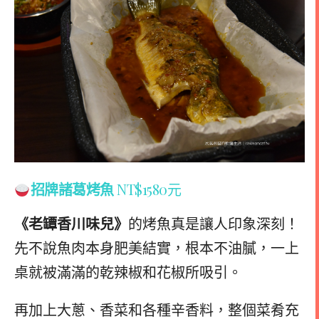
招牌諸葛烤魚
NT$1580元
《老罈香川味兒》
的烤魚真是讓人印象深刻！
先不說魚肉本身肥美結實，根本不油膩，一上
桌就被滿滿的乾辣椒和花椒所吸引。
再加上大蔥、香菜和各種辛香料，整個菜肴充