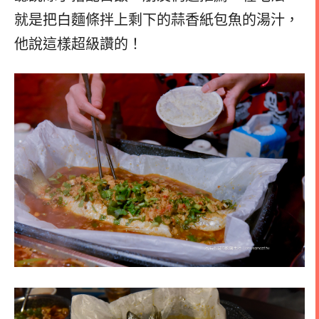
就是把白麵條拌上剩下的蒜香紙包魚的湯汁，
他說這樣超級讚的！