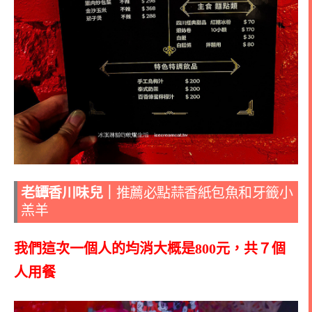
老罈香川味兒
｜
推薦必點
蒜香紙包魚和
牙籤小
羔羊
我們這次一個人的均消大概是800元，共７個
人用餐