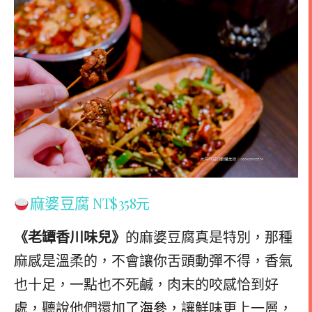
麻婆豆腐
NT$358元
《老罈香川味兒》
的麻婆豆腐真是特別，那種
麻感是溫柔的，不會讓你舌頭動彈不得，香氣
也十足，一點也不死鹹，肉末的咬感恰到好
處，聽說他們還加了
海參
，讓鮮味更上一層，