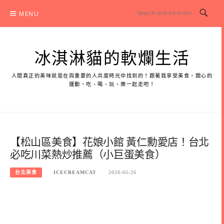
Skip
MENU
to
content
冰淇淋貓的軟爛生活
人間真正的美味就是在與重要的人共度時光中找到的！跟著我享受美食，開心的
運動，吃、喝、玩、樂一起走吧！
【松山區美食】花娘小館 黃仁勳愛店！台北
必吃川菜熱炒推薦（小巨蛋美食）
台北美食
ICECREAMCAT
2026-05-26