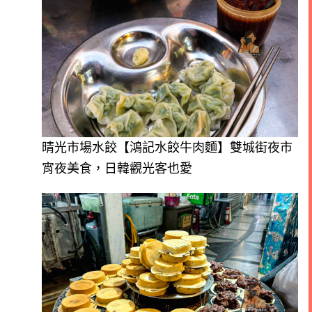
晴光市場水餃【鴻記水餃牛肉麵】雙城街夜市
宵夜美食，日韓觀光客也愛