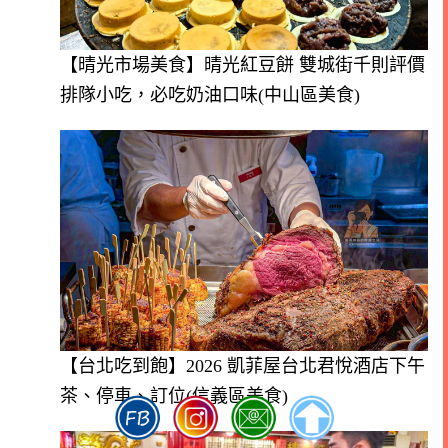
【晴光市場美食】晴光紅豆餅 雙城街千則評價
排隊小吃，必吃奶油口味(中山區美食)
【台北吃到飽】2026 凱菲屋台北君悅酒店下午
茶、停車、訂位(信義區美食)