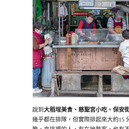
說到
大稻埕美食、慈聖宮小吃、保安
幾乎都在排隊，但實際排起來大約15