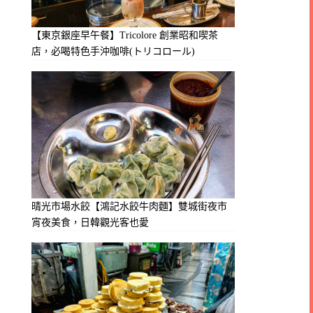
【東京銀座早午餐】Tricolore 創業昭和喫茶
店，必喝特色手沖咖啡(トリコロール)
晴光市場水餃【鴻記水餃牛肉麵】雙城街夜市
宵夜美食，日韓觀光客也愛