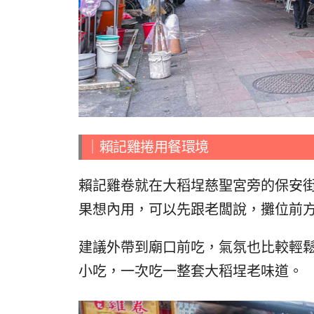
｜賴記雞捲用餐環境
賴記雞卷就在大稻埕慈聖宮旁的保安街
果想內用，可以先跟老闆說，攤位前
建議外帶到廟口前吃，氣氛也比較輕
小吃，一次吃一整套大稻埕老味道。