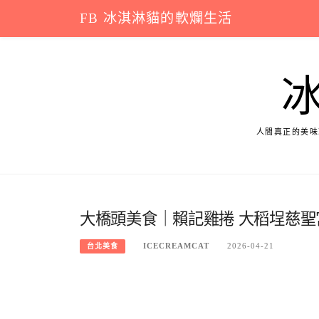
Skip
FB 冰淇淋貓的軟爛生活
to
content
人間真正的美味
大橋頭美食｜賴記雞捲 大稻埕慈
ICECREAMCAT
2026-04-21
台北美食