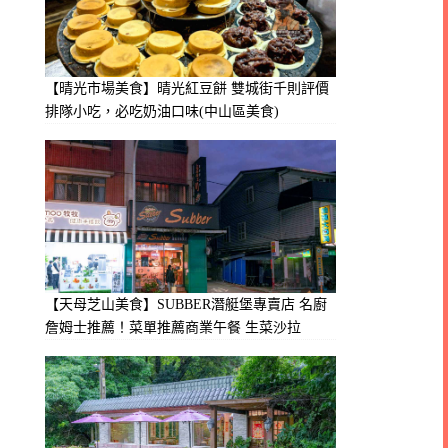
【晴光市場美食】晴光紅豆餅 雙城街千則評價
排隊小吃，必吃奶油口味(中山區美食)
【天母芝山美食】SUBBER潛艇堡專賣店 名廚
詹姆士推薦！菜單推薦商業午餐 生菜沙拉