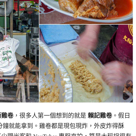
街雞卷
，很多人第一個想到的就是
賴記雞卷
。假日
 分鐘就能拿到。雞卷都是現包現炸，外皮炸得酥