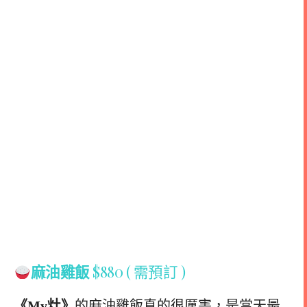
麻油雞飯
$880 ( 需預訂 )
《My灶》
的麻油雞飯真的很厲害，是當天最