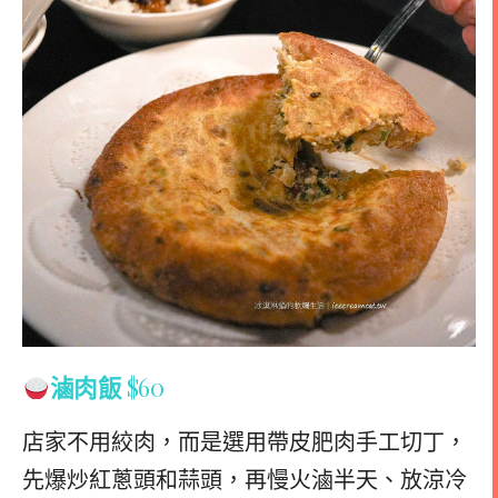
滷肉飯
$60
店家不用絞肉，而是選用帶皮肥肉手工切丁，
先爆炒紅蔥頭和蒜頭，再慢火滷半天、放涼冷