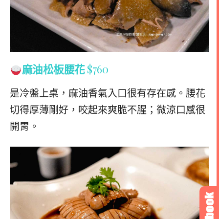
麻油松板腰花
$760
是冷盤上桌，麻油香氣入口很有存在感。腰花
切得厚薄剛好，咬起來爽脆不腥；微涼口感很
開胃。