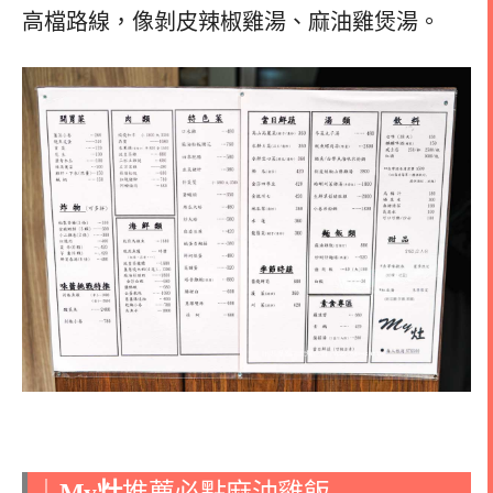
高檔路線，像剝皮辣椒雞湯、麻油雞煲湯。
｜
My灶
推薦必點麻油雞飯