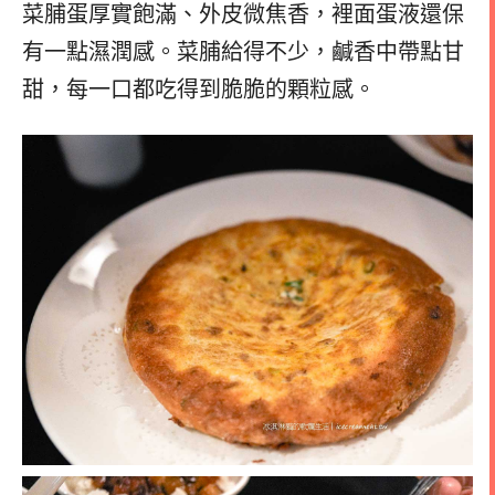
菜脯蛋厚實飽滿、外皮微焦香，裡面蛋液還保
有一點濕潤感。菜脯給得不少，鹹香中帶點甘
甜，每一口都吃得到脆脆的顆粒感。