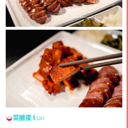
菜脯蛋
$320