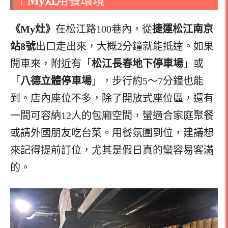
｜
My灶
用餐環境
《My灶》
在松江路100巷內，從
捷運松江南京
站8號
出口走出來，大概2分鐘就能抵達。如果
開車來，附近有「
松江長春地下停車場
」或
「
八德立體停車場
」，步行約5～7分鐘也能
到。店內座位不多，除了開放式座位區，還有
一間可容納12人的包廂空間，蠻適合家庭聚餐
或請外國朋友吃台菜。用餐氛圍到位，建議想
來記得提前訂位，尤其是假日真的蠻容易客滿
的。