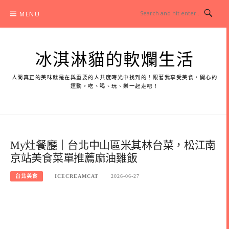
Skip
MENU
to
content
冰淇淋貓的軟爛生活
人間真正的美味就是在與重要的人共度時光中找到的！跟著我享受美食，開心的
運動，吃、喝、玩、樂一起走吧！
My灶餐廳｜台北中山區米其林台菜，松江南
京站美食菜單推薦麻油雞飯
台北美食
ICECREAMCAT
2026-06-27