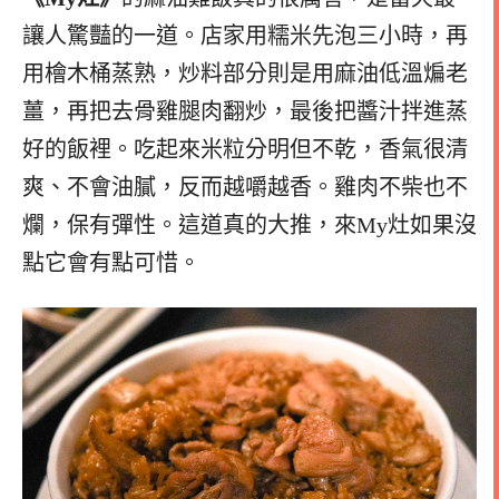
讓人驚豔的一道。店家用糯米先泡三小時，再
用檜木桶蒸熟，炒料部分則是用麻油低溫煸老
薑，再把去骨雞腿肉翻炒，最後把醬汁拌進蒸
好的飯裡。吃起來米粒分明但不乾，香氣很清
爽、不會油膩，反而越嚼越香。雞肉不柴也不
爛，保有彈性。這道真的大推，來My灶如果沒
點它會有點可惜。