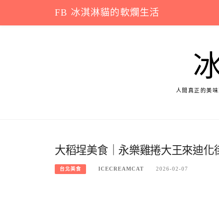
Skip
FB 冰淇淋貓的軟爛生活
to
content
人間真正的美味
大稻埕美食｜永樂雞捲大王來迪化
ICECREAMCAT
2026-02-07
台北美食