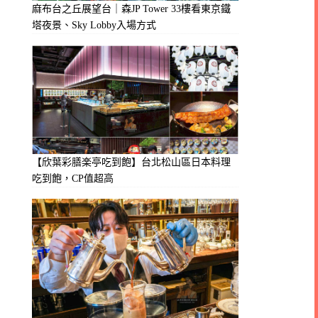
麻布台之丘展望台｜森JP Tower 33樓看東京鐵
塔夜景、Sky Lobby入場方式
【欣葉彩膳楽亭吃到飽】台北松山區日本料理
吃到飽，CP值超高