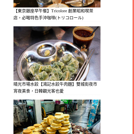
【東京銀座早午餐】Tricolore 創業昭和喫茶
店，必喝特色手沖咖啡(トリコロール)
晴光市場水餃【鴻記水餃牛肉麵】雙城街夜市
宵夜美食，日韓觀光客也愛