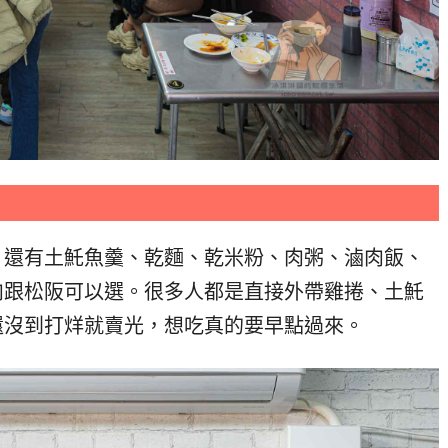
，還有土魠魚羹、乾麵、乾米粉、肉粥、滷肉飯、
肉跟松阪可以選。很多人都是直接外帶雞捲、土魠
還沒到打烊就賣光，想吃真的要早點過來。