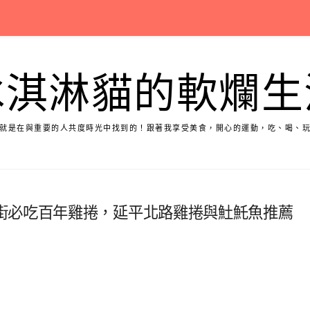
冰淇淋貓的軟爛生
就是在與重要的人共度時光中找到的！跟著我享受美食，開心的運動，吃、喝、
街必吃百年雞捲，延平北路雞捲與𩵚魠魚推薦