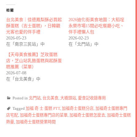
相關
台北美食｜佳德鳳梨酥必買起
2026迪化街美食地圖：大稻埕
酥蛋糕（吉士蛋糕) ，日韓觀
永樂市場15間必吃餐廳小吃、
光客也愛的伴手禮
伴手禮懶人包
2026-05-23
2026-02-23
在「南京三民站」中
在「北門站」中
【天母美食推薦】芝玫蛋糕
店，芝山站乳酪蛋糕與起酥蛋
糕推薦（菜單）
2026-07-08
在「台北美食」中
Posted in
北門站
,
台北美食
,
大橋頭站
,
愛食記收錄專用
Tagged
加福 奇 士 蛋糕 PTT
,
加福奇士蛋糕分店
,
加福奇士蛋糕專門
店宅配
,
加福奇士蛋糕專門店的菜單
,
加福奇士蛋糕怎麼去
,
加福奇士蛋糕
熱量
,
加福奇士蛋糕營業時間