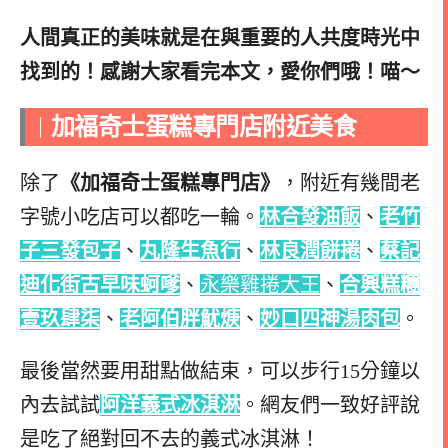
人間真正的美味就是在與重要的人共度時光中
找到的！感謝大家看完本文，愛你們哦！喵～
加福奇士蛋糕專門店附近美食
｜
除了
《
加福奇士蛋糕專門店
》
，附近有幾間老
字號小吃店可以都吃一輪。
林合發油飯
、
老竹
子三發包子
、
丸隆生魚行
、
林良潤餅捲
、
蔡記
迪化街古早味蚵嗲
、
永樂雞捲大王
、
合興糕糰
壹玖肆柒
、
老阿伯胖魷焿
、
妙口四神湯肉包
。
最後當然要用甜點做結束，可以步行15分鐘以
內去試試
阿洋義式冰淇淋
。網友們一致好評說
是吃了絕對回不去的義式冰淇淋！