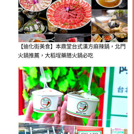
【迪化街美食】本鼎堂台式漢方麻辣鍋，北門
火鍋推薦，大稻埕藥膳火鍋必吃