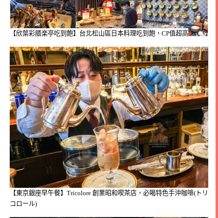
【欣葉彩膳楽亭吃到飽】台北松山區日本料理吃到飽，CP值超高
【東京銀座早午餐】Tricolore 創業昭和喫茶店，必喝特色手沖咖啡(トリ
コロール)