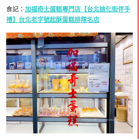
食記：
加福奇士蛋糕專門店【台北迪化街伴手
禮】台北老字號起酥蛋糕排隊名店