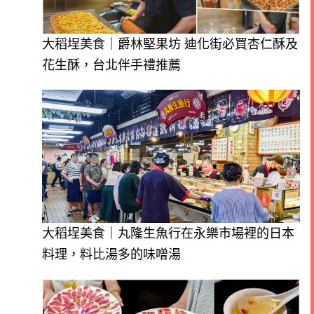
大稻埕美食｜爵林堅果坊 迪化街必買杏仁酥及
花生酥，台北伴手禮推薦
大稻埕美食｜丸隆生魚行在永樂市場裡的日本
料理，料比湯多的味噌湯