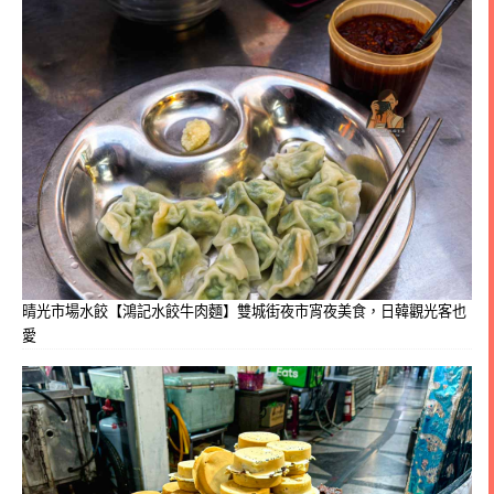
晴光市場水餃【鴻記水餃牛肉麵】雙城街夜市宵夜美食，日韓觀光客也
愛