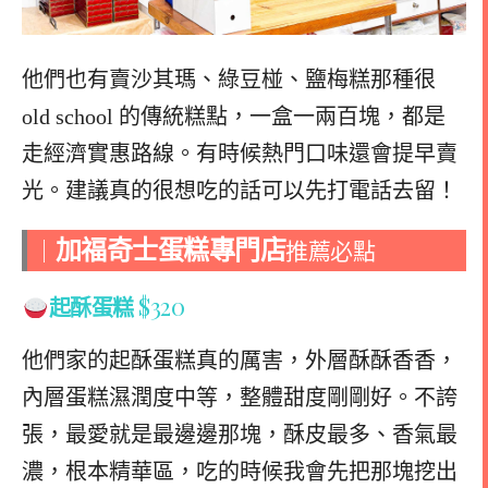
他們也有賣沙其瑪、綠豆椪、鹽梅糕那種很
old school 的傳統糕點，一盒一兩百塊，都是
走經濟實惠路線。有時候熱門口味還會提早賣
光。建議真的很想吃的話可以先打電話去留！
加福奇士蛋糕專門店
｜
推薦必點
$320
起酥蛋糕
他們家的起酥蛋糕真的厲害，外層酥酥香香，
內層蛋糕濕潤度中等，整體甜度剛剛好。不誇
張，最愛就是最邊邊那塊，酥皮最多、香氣最
濃，根本精華區，吃的時候我會先把那塊挖出