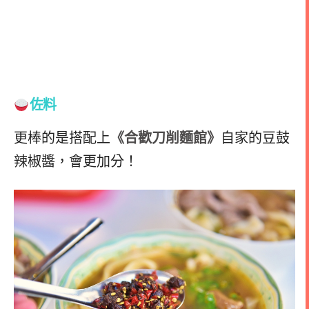
佐料
更棒的是搭配上
《合歡刀削麵館》
自家的豆鼓
辣椒醬，會更加分！