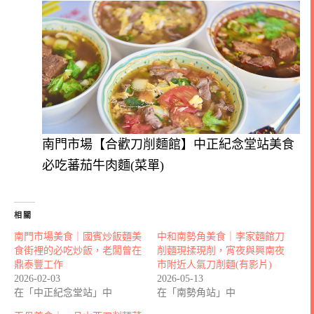
南門市場【合歡刀削麵館】中正紀念堂站美食
必吃蕃茄牛肉麵(菜單)
相關
南門市場美食｜國賓炒飯麵美
中和南勢角美食｜李家麵館刀
食街裡的必吃炒飯，老闆曾在
削麵現揉現削，宵夜與興南夜
鼎泰豐工作
市附近人氣刀削麵(有影片)
2026-02-03
2026-05-13
在「中正紀念堂站」中
在「南勢角站」中