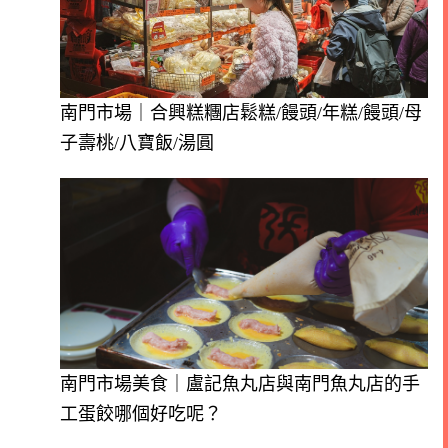
南門市場｜合興糕糰店鬆糕/饅頭/年糕/饅頭/母
子壽桃/八寶飯/湯圓
南門市場美食｜盧記魚丸店與南門魚丸店的手
工蛋餃哪個好吃呢？