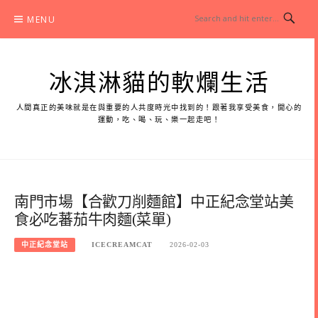
Skip
MENU
to
content
冰淇淋貓的軟爛生活
人間真正的美味就是在與重要的人共度時光中找到的！跟著我享受美食，開心的
運動，吃、喝、玩、樂一起走吧！
南門市場【合歡刀削麵館】中正紀念堂站美
食必吃蕃茄牛肉麵(菜單)
中正紀念堂站
ICECREAMCAT
2026-02-03