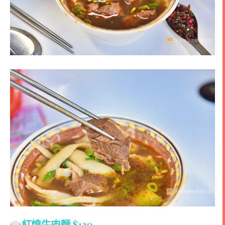
紅燒
牛肉麵
$130