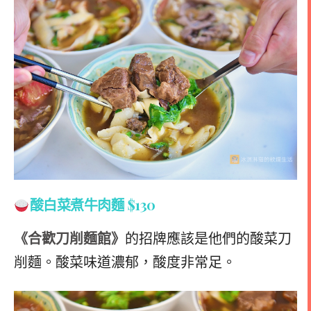
酸白菜煮牛肉麵
$130
《合歡刀削麵館》
的招牌應該是他們的酸菜刀
削麵。酸菜味道濃郁，酸度非常足。