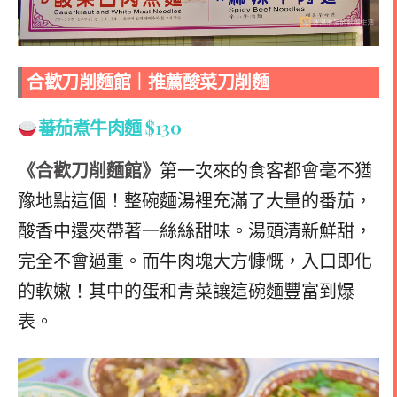
合歡刀削麵館
｜
推薦酸菜刀削麵
蕃茄煮牛肉麵
$130
《合歡刀削麵館》
第一次來的食客都會毫不猶
豫地點這個！整碗麵湯裡充滿了大量的番茄，
酸香中還夾帶著一絲絲甜味。湯頭清新鮮甜，
完全不會過重。而牛肉塊大方慷慨，入口即化
的軟嫩！其中的蛋和青菜讓這碗麵豐富到爆
表。