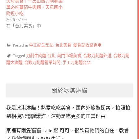
天母美食｜一品山西刀削麵菜
單必吃蕃茄牛肉麵，天母國小
附近小吃
2026-07-09
在「台北美食」中
Posted in
中正紀念堂站
,
台北美食
,
愛食記收錄專用
Tagged
刀削牛肉麵 台北
,
南門市場美食
,
合歡刀削麵外送
,
合歡刀削
麵大滷麵
,
合歡刀削麵營業時間
,
手工刀削麵台北
關於冰淇淋貓
我是冰淇淋貓！
熱愛吃吃美食，國內外旅遊探索，拍照拍
到相機記憶體爆炸。
運動是吃更多的正當理由！
家裡有兩隻貓貓 Latte 跟 可可，
很欣賞牠們的自在，教會
了我放慢腳步、好好生活。