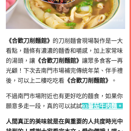
《合歡刀削麵館》
的刀削麵會現場製作是一大
看點，麵條有濃濃的麵香和嚼感，加上家常味
的湯頭，讓
《合歡刀削麵館》
讓眾多食客一再
光顧！下次去南門市場補完傳統年菜、伴手禮
後，可以上二樓吃吃看
《合歡刀削麵館》
。
不過南門市場附近也有更好吃的麵食，如果你
願意多走一段，真的可以試試
93蕃茄牛肉麵。
人間真正的美味就是在與重要的人共度時光中