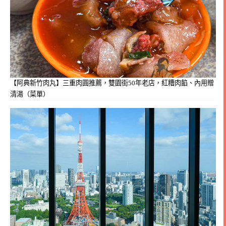
【阿典新竹肉丸】三重肉圓推薦，雙園街50年老店，紅糟肉餡、內用贈
清湯（菜單）