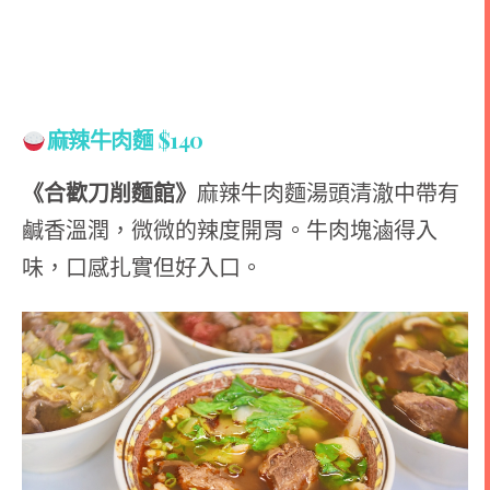
麻辣牛肉麵
$140
《合歡刀削麵館》
麻辣牛肉麵湯頭清澈中帶有
鹹香溫潤，微微的辣度開胃。牛肉塊滷得入
味，口感扎實但好入口。