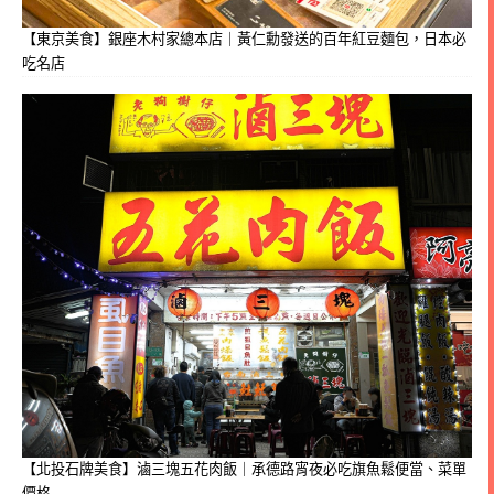
【東京美食】銀座木村家總本店｜黃仁勳發送的百年紅豆麵包，日本必
吃名店
【北投石牌美食】滷三塊五花肉飯｜承德路宵夜必吃旗魚鬆便當、菜單
價格