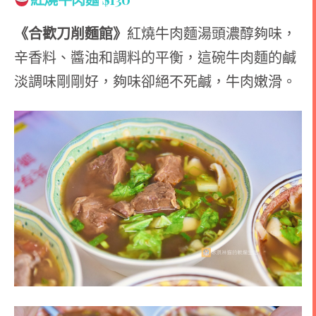
《合歡刀削麵館》
紅燒牛肉麵湯頭濃醇夠味，
辛香料、醬油和調料的平衡，這碗牛肉麵的鹹
淡調味剛剛好，夠味卻絕不死鹹，牛肉嫩滑。