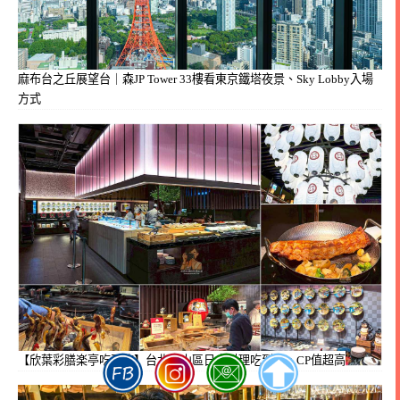
麻布台之丘展望台｜森JP Tower 33樓看東京鐵塔夜景、Sky Lobby入場
方式
【欣葉彩膳楽亭吃到飽】台北松山區日本料理吃到飽，CP值超高