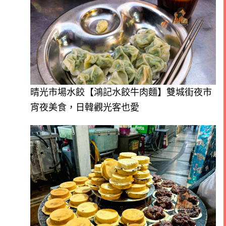
晴光市場水餃【鴻記水餃牛肉麵】雙城街夜市
宵夜美食，日韓觀光客也愛