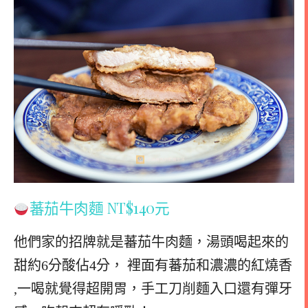
蕃茄牛肉麵 NT$140元
他們家的招牌就是蕃茄牛肉麵，湯頭喝起來的
甜約6分酸佔4分， 裡面有蕃茄和濃濃的紅燒香
,一喝就覺得超開胃，手工刀削麵入口還有彈牙