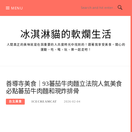
Skip
MENU
to
content
冰淇淋貓的軟爛生活
人間真正的美味就是在與重要的人共度時光中找到的！跟著我享受美食，開心的
運動，吃、喝、玩、樂一起走吧！
善導寺美食｜93蕃茄牛肉麵立法院人氣美食
必點蕃茄牛肉麵和現炸排骨
台北美食
ICECREAMCAT
2026-02-04