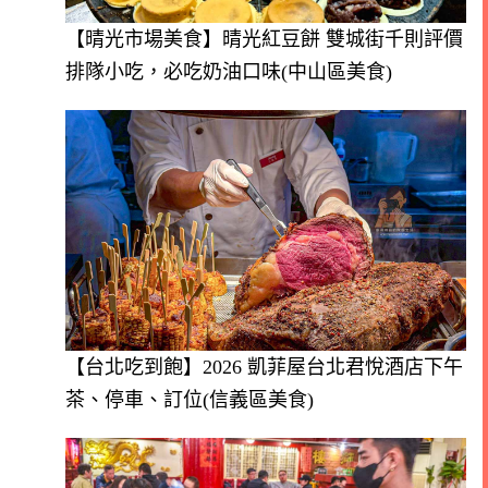
【晴光市場美食】晴光紅豆餅 雙城街千則評價
排隊小吃，必吃奶油口味(中山區美食)
【台北吃到飽】2026 凱菲屋台北君悅酒店下午
茶、停車、訂位(信義區美食)