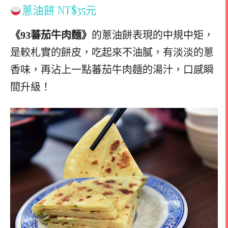
蔥油餅 NT$35元
《93蕃茄牛肉麵》
的蔥油餅表現的中規中矩，
是較札實的餅皮，吃起來不油膩，有淡淡的蔥
香味，再沾上一點蕃茄牛肉麵的湯汁，口感瞬
間升級！