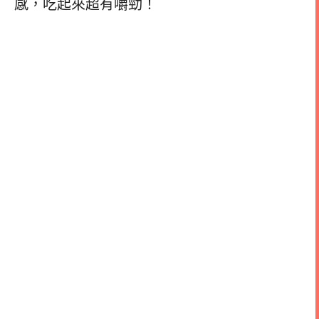
感，吃起來超有嚼勁！