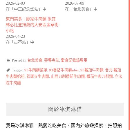
2026-02-03
2026-07-09
在「中正紀念堂站」中
在「台北美食」中
東門美食｜廖家牛肉麵 米其
林必比登推薦的大安區金華街
小吃
2026-04-23
在「古亭站」中
Posted in
台北美食
,
善導寺站
,
愛食記收錄專用
Tagged
93牛肉麵菜單
,
93番茄牛肉麵uber
,
93蕃茄牛肉麵
,
台北 蕃茄
牛肉麵始祖
,
善導寺牛肉麵
,
山西刀削番茄牛肉麵
,
番茄牛肉刀削麵
,
立法
院牛肉麵
關於冰淇淋貓
我是冰淇淋貓！
熱愛吃吃美食，國內外旅遊探索，拍照拍