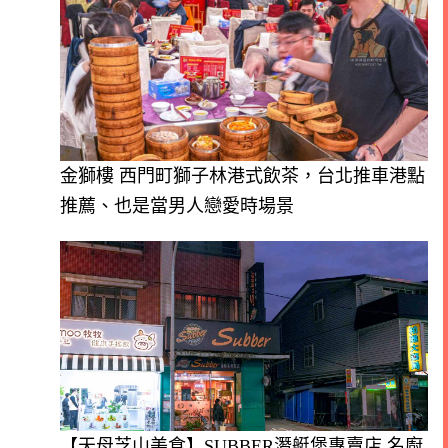
金獅樓 西門町獅子林港式飲茶，台北推車港點
推薦、也是當男人戀愛時場景
【天母芝山美食】SUBBER潛艇堡專賣店 名廚