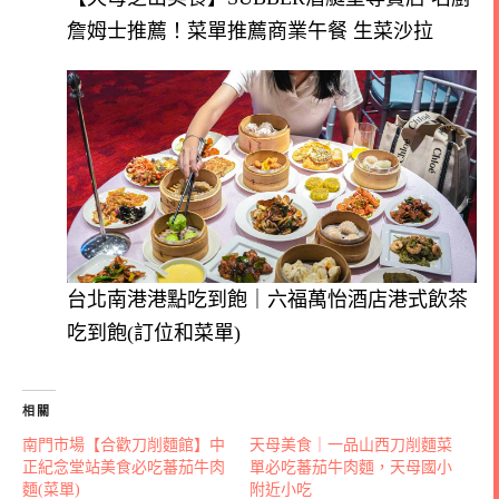
詹姆士推薦！菜單推薦商業午餐 生菜沙拉
台北南港港點吃到飽｜六福萬怡酒店港式飲茶
吃到飽(訂位和菜單)
相關
南門市場【合歡刀削麵館】中
天母美食｜一品山西刀削麵菜
正紀念堂站美食必吃蕃茄牛肉
單必吃蕃茄牛肉麵，天母國小
麵(菜單)
附近小吃