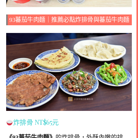
93蕃茄牛肉麵｜推薦必點
炸排骨與
蕃茄牛肉麵
炸排骨 NT$65元
《93蕃茄牛肉麵》
的炸排骨，外酥內嫩的排