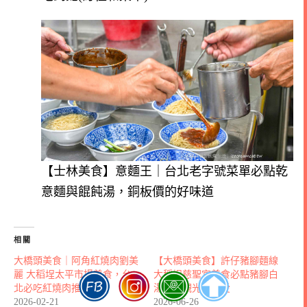
【士林美食】意麵王｜台北老字號菜單必點乾
意麵與餛飩湯，銅板價的好味道
相關
大橋頭美食｜阿角紅燒肉劉美
【大橋頭美食】許仔豬腳麵線
麗 大稻埕太平市場美食，台
大稻埕慈聖宮美食必點豬腳白
北必吃紅燒肉推薦
湯，連觀光客都愛
2026-02-21
2026-06-26