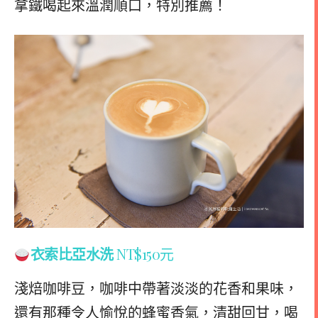
拿鐵喝起來溫潤順口，特別推薦！
衣索比亞水洗
NT$150元
淺焙咖啡豆，咖啡中帶著淡淡的花香和果味，
還有那種令人愉悅的蜂蜜香氣，清甜回甘，喝