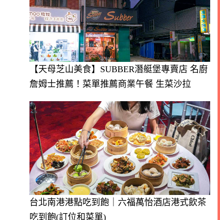
【天母芝山美食】SUBBER潛艇堡專賣店 名廚
詹姆士推薦！菜單推薦商業午餐 生菜沙拉
台北南港港點吃到飽｜六福萬怡酒店港式飲茶
吃到飽(訂位和菜單)