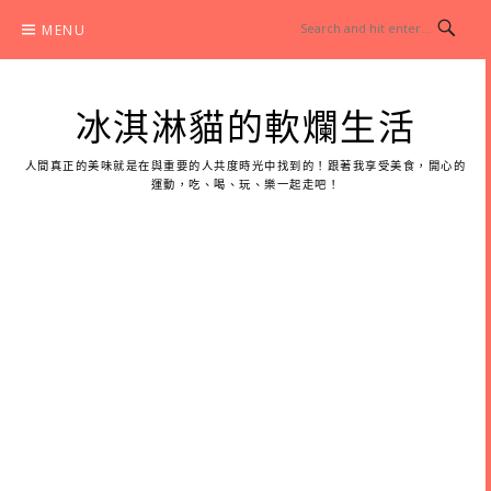
Skip
MENU
to
content
冰淇淋貓的軟爛生活
人間真正的美味就是在與重要的人共度時光中找到的！跟著我享受美食，開心的
運動，吃、喝、玩、樂一起走吧！