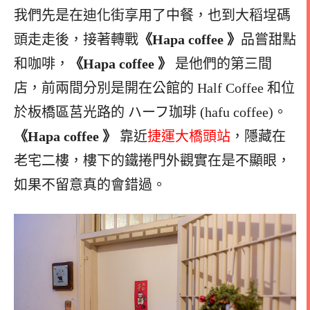
我們先是在迪化街享用了中餐，也到大稻埕碼
頭走走後，接著轉戰
《Hapa coffee 》
品嘗甜點
和咖啡，
《Hapa coffee 》
是他們的第三間
店，前兩間分別是開在公館的 Half Coffee 和位
於板橋區莒光路的 ハーフ珈琲 (hafu coffee)。
《Hapa coffee 》
靠近
捷運大橋頭站
，隱藏在
老宅二樓，樓下的鐵捲門外觀實在是不顯眼，
如果不留意真的會錯過。