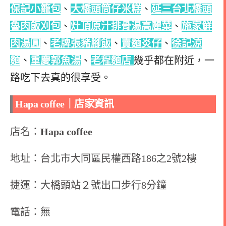
保記小籠包
、
大橋頭筒仔米糕
、
延三台北橋頭
魯肉飯刈包
、
灶頂原汁排骨湯高麗菜
、
施家鮮
肉湯圓
、
老牌張豬腳飯
、
賣麵炎仔
、
徐記涼
麵
、
重慶郭魚湯
、
老程麵店
幾乎都在附近，一
路吃下去真的很享受。
Hapa coffee｜店家資訊
店名：
Hapa coffee
地址：台北市大同區民權西路186之2號2樓
捷運：大橋頭站２號出口步行8分鐘
電話：無