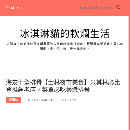
Skip
MENU
to
content
冰淇淋貓的軟爛生活
人間真正的美味就是在與重要的人共度時光中找到的！跟著我享受美食，開心的
運動，吃、喝、玩、樂一起走吧！
海友十全排骨【士林夜市美食】米其林必比
登推薦老店，菜單必吃藥燉排骨
劍潭站
ICECREAMCAT
2026-04-29