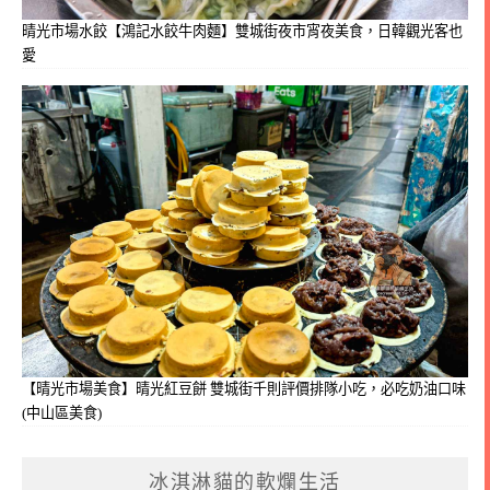
晴光市場水餃【鴻記水餃牛肉麵】雙城街夜市宵夜美食，日韓觀光客也
愛
【晴光市場美食】晴光紅豆餅 雙城街千則評價排隊小吃，必吃奶油口味
(中山區美食)
冰淇淋貓的軟爛生活