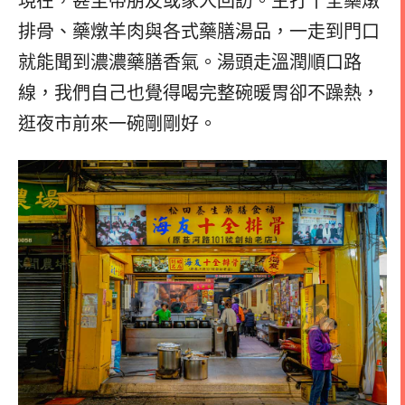
現在，甚至帶朋友或家人回訪。主打十全藥燉
排骨、藥燉羊肉與各式藥膳湯品，一走到門口
就能聞到濃濃藥膳香氣。湯頭走溫潤順口路
線，我們自己也覺得喝完整碗暖胃卻不躁熱，
逛夜市前來一碗剛剛好。