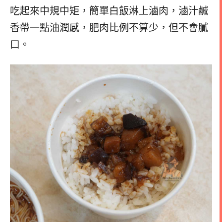
吃起來中規中矩，簡單白飯淋上滷肉，滷汁鹹
香帶一點油潤感，肥肉比例不算少，但不會膩
口。