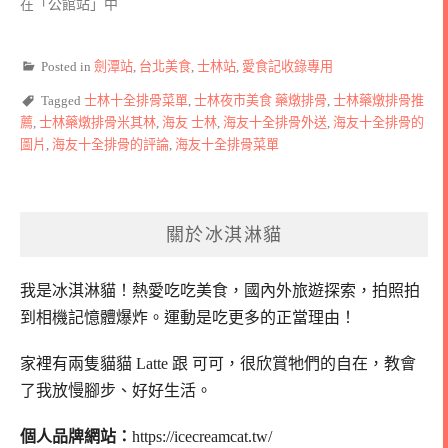
在「公館站」中
Posted in
劍潭站
,
台北美食
,
士林站
,
愛食記收錄專用
Tagged
士林十全排骨菜單
,
士林夜市美食 藥燉排骨
,
士林藥燉排骨推
薦
,
士林藥燉排骨米其林
,
海友 士林
,
海友十全排骨外送
,
海友十全排骨的
圖片
,
海友十全排骨的評論
,
海友十全排骨菜單
關於冰淇淋貓
我是冰淇淋貓！
熱愛吃吃美食，國內外旅遊探索，拍照拍
到相機記憶體爆炸。
運動是吃更多的正當理由！
家裡有兩隻貓貓 Latte 跟 可可，
很欣賞牠們的自在，教會
了我放慢腳步、好好生活。
個人品牌網站：
https://icecreamcat.tw/