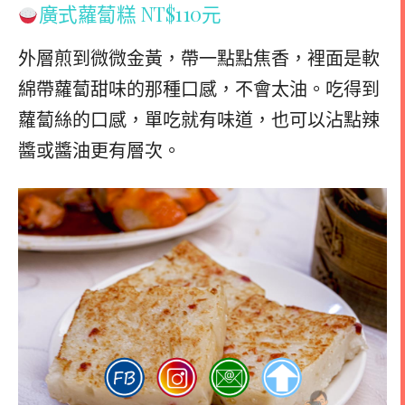
廣式蘿蔔糕 NT$110元
外層煎到微微金黃，帶一點點焦香，裡面是軟
綿帶蘿蔔甜味的那種口感，不會太油。吃得到
蘿蔔絲的口感，單吃就有味道，也可以沾點辣
醬或醬油更有層次。