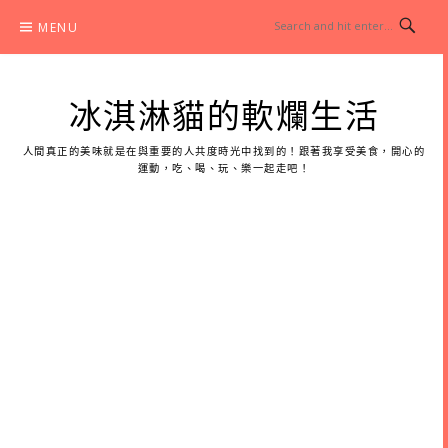
Skip
MENU
to
content
冰淇淋貓的軟爛生活
人間真正的美味就是在與重要的人共度時光中找到的！跟著我享受美食，開心的
運動，吃、喝、玩、樂一起走吧！