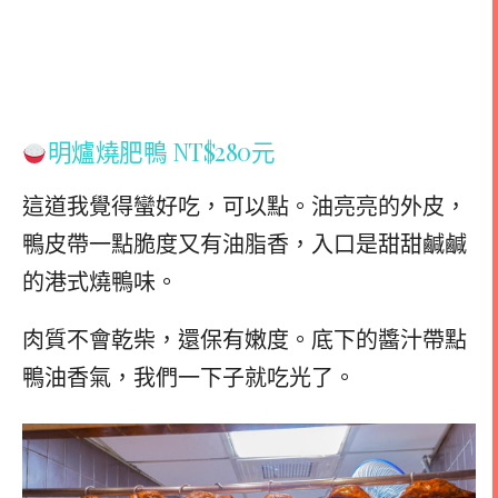
明爐燒肥鴨 NT$280元
這道我覺得蠻好吃，可以點。油亮亮的外皮，
鴨皮帶一點脆度又有油脂香，入口是甜甜鹹鹹
的港式燒鴨味。
肉質不會乾柴，還保有嫩度。底下的醬汁帶點
鴨油香氣，我們一下子就吃光了。