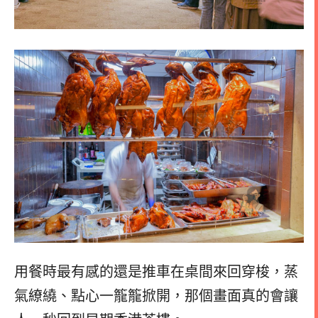
用餐時最有感的還是推車在桌間來回穿梭，蒸
氣繚繞、點心一籠籠掀開，那個畫面真的會讓