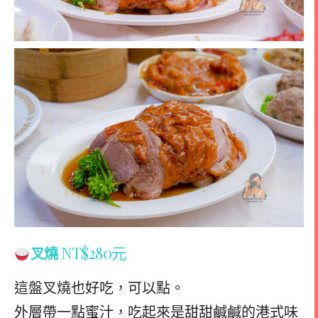
NT$280元
叉燒
這盤叉燒也好吃，可以點。
外層帶一點蜜汁，吃起來是甜甜鹹鹹的港式味