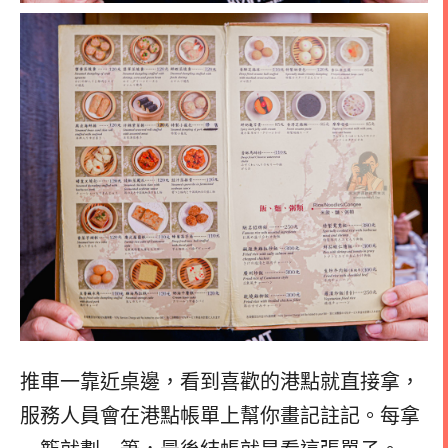
推車一靠近桌邊，看到喜歡的港點就直接拿，
服務人員會在港點帳單上幫你畫記註記。每拿