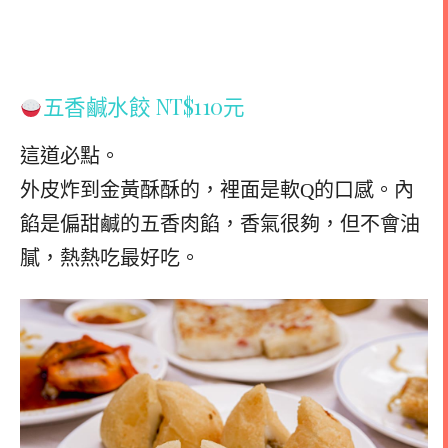
五香鹹水餃 NT$110元
這道必點。
外皮炸到金黃酥酥的，裡面是軟Q的口感。
內
餡是偏甜鹹的五香肉餡，香氣很夠，但不會油
膩，熱熱吃最好吃。