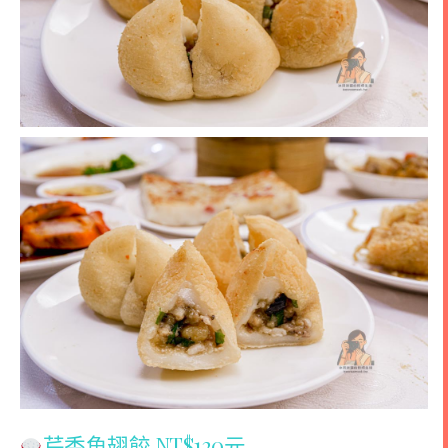
芹香魚翅餃 NT$120元