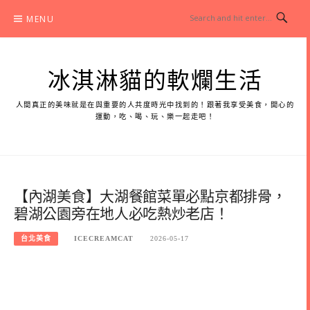
Skip
MENU
to
content
冰淇淋貓的軟爛生活
人間真正的美味就是在與重要的人共度時光中找到的！跟著我享受美食，開心的
運動，吃、喝、玩、樂一起走吧！
【內湖美食】大湖餐館菜單必點京都排骨，
碧湖公園旁在地人必吃熱炒老店！
台北美食
ICECREAMCAT
2026-05-17