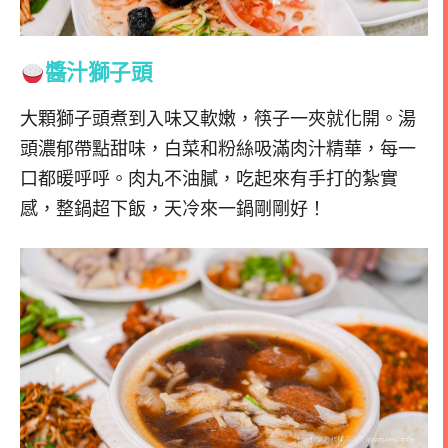
醬汁獅子頭
大顆獅子頭煮到入味又軟嫩，筷子一夾就化開。湯
頭濃郁帶點甜味，白菜和粉絲吸滿肉汁精華，每一
口都暖呼呼。肉丸不油膩，吃起來有手打的紮實
感，整鍋超下飯，天冷來一鍋剛剛好！