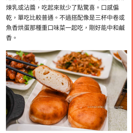
煉乳或沾醬，吃起來就少了點驚喜。口感偏
乾，單吃比較普通。不過搭配像是三杯中卷或
魚香烘蛋那種重口味菜一起吃，剛好能中和鹹
香。