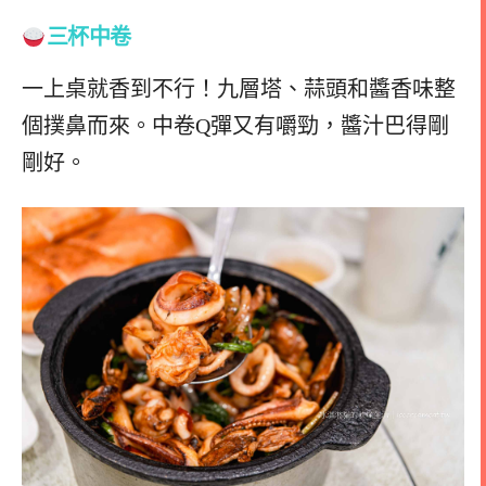
三杯中卷
一上桌就香到不行！九層塔、蒜頭和醬香味整
個撲鼻而來。中卷Q彈又有嚼勁，醬汁巴得剛
剛好。