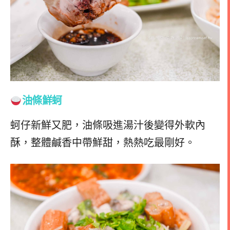
油條鮮蚵
蚵仔新鮮又肥，油條吸進湯汁後變得外軟內
酥，整體鹹香中帶鮮甜，熱熱吃最剛好。