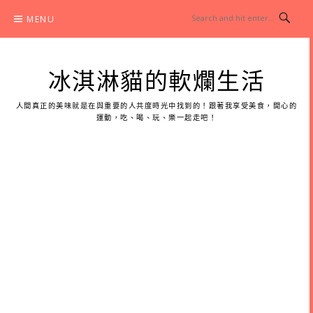
Skip
MENU
to
content
冰淇淋貓的軟爛生活
人間真正的美味就是在與重要的人共度時光中找到的！跟著我享受美食，開心的
運動，吃、喝、玩、樂一起走吧！