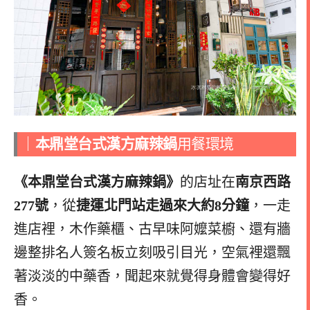
｜
本鼎堂台式漢方麻辣鍋
用餐環境
《本鼎堂台式漢方麻辣鍋》
的店址在
南京西路
277號
，從
捷運北門站走過來大約8分鐘
，一走
進店裡，木作藥櫃、古早味阿嬤菜櫥、還有牆
邊整排名人簽名板立刻吸引目光，空氣裡還飄
著淡淡的中藥香，聞起來就覺得身體會變得好
香。