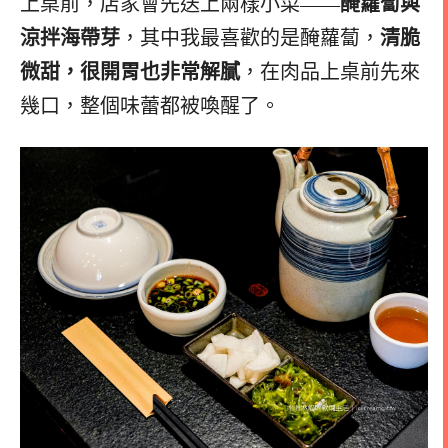
上桌前，店家會先送上兩樣小菜——
醃蘿蔔與
涼拌海帶芽
，其中我最喜歡的是醃蘿蔔，
清脆
微甜，很開胃也非常解膩
，在肉品上桌前先來
幾口，整個味蕾都被喚醒了。