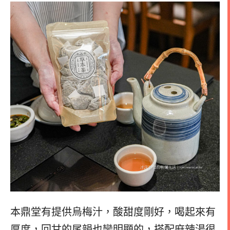
本鼎堂有提供烏梅汁，酸甜度剛好，喝起來有
厚度，回甘的尾韻也蠻明顯的，搭配麻辣湯很