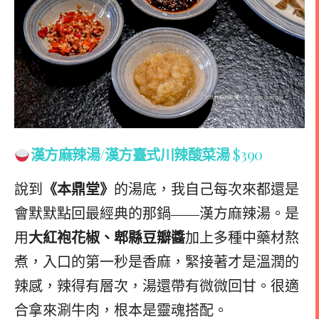
漢方麻辣湯/漢方臺式川辣酸菜湯
$390
說到
《本鼎堂》
的湯底，我自己每次來都還是
會默默點回最經典的那鍋——漢方麻辣湯。是
用
大紅袍花椒、郫縣豆瓣醬
加上多種中藥材熬
煮，入口的第一秒是香麻，緊接著才是溫潤的
辣感，辣得有層次，湯還帶有微微回甘。很適
合拿來涮牛肉，根本是靈魂搭配。