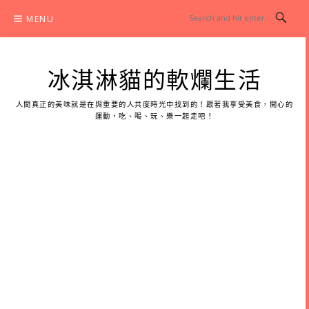
Skip
MENU
to
content
冰淇淋貓的軟爛生活
人間真正的美味就是在與重要的人共度時光中找到的！跟著我享受美食，開心的
運動，吃、喝、玩、樂一起走吧！