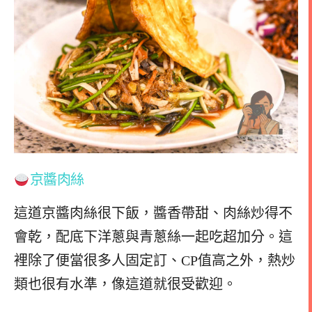
京醬肉絲
這道京醬肉絲很下飯，醬香帶甜、肉絲炒得不
會乾，配底下洋蔥與青蔥絲一起吃超加分。這
裡除了便當很多人固定訂、CP值高之外，熱炒
類也很有水準，像這道就很受歡迎。