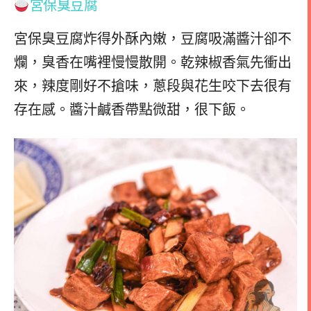
宮保臭豆腐
宮保臭豆腐炸得外酥內嫩，豆腐吸滿醬汁卻不
爛，臭香在嘴裡慢慢散開。乾辣椒香氣先衝出
來，辣度剛好不搶味，蔥段與花生咬下去很有
存在感。醬汁鹹香帶點微甜，很下飯。