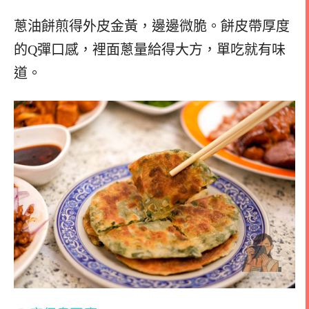
蔥油餅煎得外皮金黃，邊邊微脆。餅皮帶厚度
的Q彈口感，裡面蔥量給得大方，單吃就有味
道。