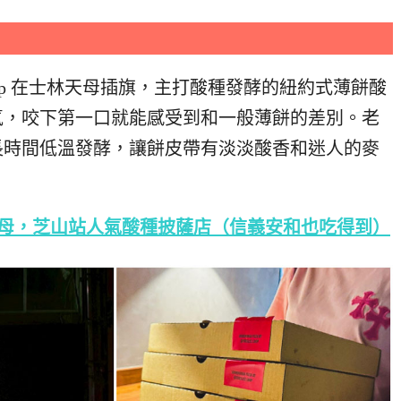
hop 在士林天母插旗，
主打酸種發酵的紐約式薄餅酸
氣，咬下第一口就能感受到和一般薄餅的差別。老
長時間低溫發酵，讓餅皮帶有淡淡酸香和迷人的麥
hop 天母，芝山站人氣酸種披薩店（信義安和也吃得到）