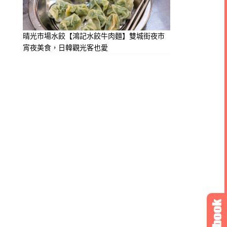
晴光市場水餃【鴻記水餃牛肉麵】雙城街夜市
宵夜美食，日韓觀光客也愛