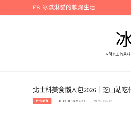
Skip
FB 冰淇淋貓的軟爛生活
to
content
人間真正的美味
北士科美食懶人包2026｜芝山站
ICECREAMCAT
2026-04-18
台北美食