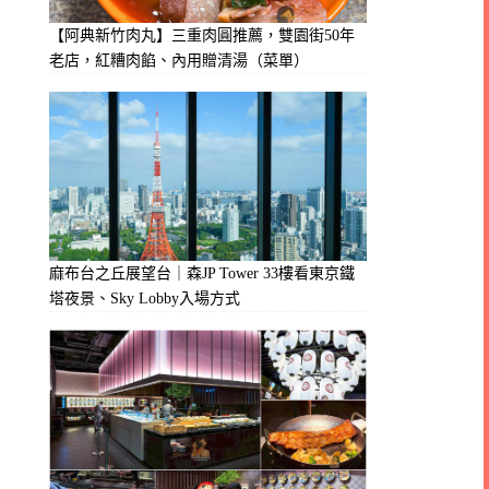
【阿典新竹肉丸】三重肉圓推薦，雙園街50年
老店，紅糟肉餡、內用贈清湯（菜單）
麻布台之丘展望台｜森JP Tower 33樓看東京鐵
塔夜景、Sky Lobby入場方式