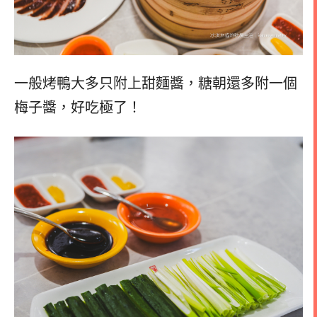
一般烤鴨大多只附上甜麵醬，糖朝還多附一個
梅子醬，好吃極了！