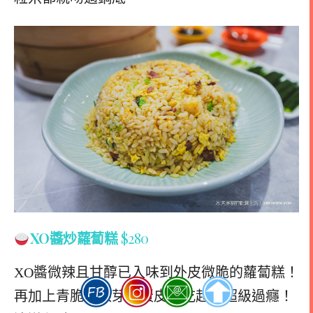
XO醬炒蘿蔔糕
$280
XO醬微辣且甘醇已入味到外皮微脆的蘿蔔糕！
再加上青脆的銀芽和蛋皮，吃起來超級過癮！