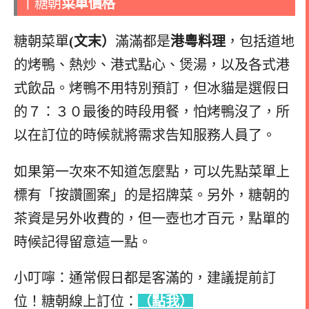
｜
糖朝
菜單價格
糖朝菜單
(文末）
滿滿都是
港粵料理
，包括道地
的烤鴨、熱炒、港式點心、煲湯，以及各式港
式飲品。烤鴨不用特別預訂，但冰貓是選假日
的７：３０最後的時段用餐，怕烤鴨沒了，所
以在訂位的時候就將需求告知服務人員了。
如果第一次來不知道怎麼點，可以先點菜單上
標有「按讚圖案」的是招牌菜。另外
，糖朝的
茶資是另外收費的，但一壺也才百元，點單的
時候記得留意這一點。
小叮嚀：通常假日都是客滿的，建議提前訂
位！糖朝線上訂位：
（點我）