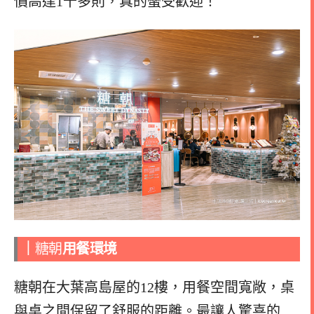
價高達1千多則，真的蠻受歡迎！
｜
糖朝
用餐環境
糖朝在大葉高島屋的12樓，用餐空間寬敞，桌
與桌之間保留了舒服的距離。最讓人驚喜的