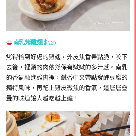
南乳烤雞翅
$320
烤得恰到好處的雞翅，外皮焦香帶點脆，咬下
去後，裡頭的肉依然保有嫩嫩的多汁感。南乳
的香氣融進雞肉裡，鹹香中又帶點發酵豆腐的
獨特風味，再配上雞皮微焦的香氣，這層層疊
疊的味道讓人越吃越上癮！