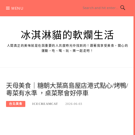
Skip
MENU
to
content
冰淇淋貓的軟爛生活
人間真正的美味就是在與重要的人共度時光中找到的！跟著我享受美食，開心的
運動，吃、喝、玩、樂一起走吧！
天母美食｜糖朝大葉高島屋店港式點心/烤鴨/
粵菜有水準 ，桌菜聚會好停車
台北美食
ICECREAMCAT
2026-06-03