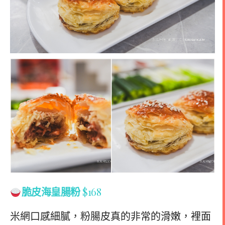
脆皮海皇腸粉
$168
米網口感細膩，粉腸皮真的非常的滑嫩，裡面