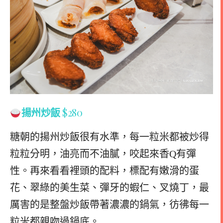
揚州炒飯
$280
糖朝的揚州炒飯很有水準，每一粒米都被炒得
粒粒分明，油亮而不油膩，咬起來香Q有彈
性。再來看看裡頭的配料，標配有嫩滑的蛋
花、翠綠的美生菜、彈牙的蝦仁、叉燒丁，最
厲害的是整盤炒飯帶著濃濃的鍋氣，彷彿每一
粒米都親吻過鍋底。