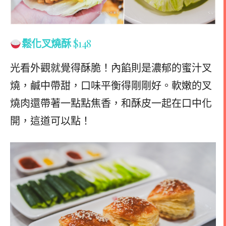
鬆化叉燒酥
$148
光看外觀就覺得酥脆！內餡則是濃郁的蜜汁叉
燒，鹹中帶甜，口味平衡得剛剛好。軟嫩的叉
燒肉還帶著一點點焦香，和酥皮一起在口中化
開，這道可以點！