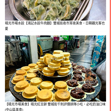
晴光市場水餃【鴻記水餃牛肉麵】雙城街夜市宵夜美食，日韓觀光客也
愛
【晴光市場美食】晴光紅豆餅 雙城街千則評價排隊小吃，必吃奶油口味
(中山區美食)