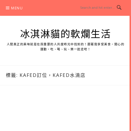
Skip
MENU
to
content
冰淇淋貓的軟爛生活
人間真正的美味就是在與重要的人共度時光中找到的！跟著我享受美食，開心的
運動，吃、喝、玩、樂一起走吧！
標籤:
KAFED訂位，KAFED水湳店