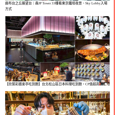
麻布台之丘展望台｜森JP Tower 33樓看東京鐵塔夜景、Sky Lobby入場
方式
【欣葉彩膳楽亭吃到飽】台北松山區日本料理吃到飽，CP值超高