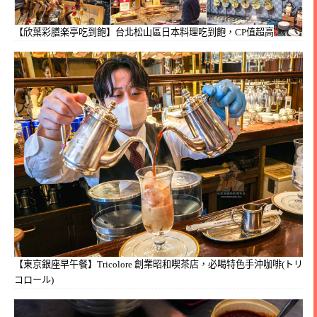
【欣葉彩膳楽亭吃到飽】台北松山區日本料理吃到飽，CP值超高
【東京銀座早午餐】Tricolore 創業昭和喫茶店，必喝特色手沖咖啡(トリ
コロール)