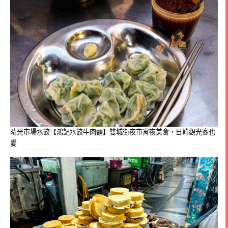
晴光市場水餃【鴻記水餃牛肉麵】雙城街夜市宵夜美食，日韓觀光客也
愛