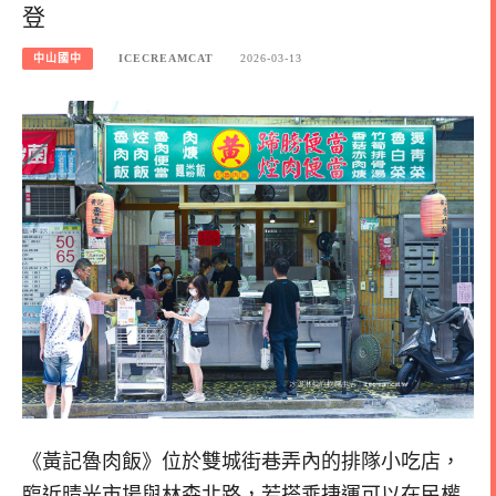
登
中山國中
ICECREAMCAT
2026-03-13
《黃記魯肉飯》位於雙城街巷弄內的排隊小吃店，
臨近晴光市場與林森北路，若搭乘捷運可以在民權