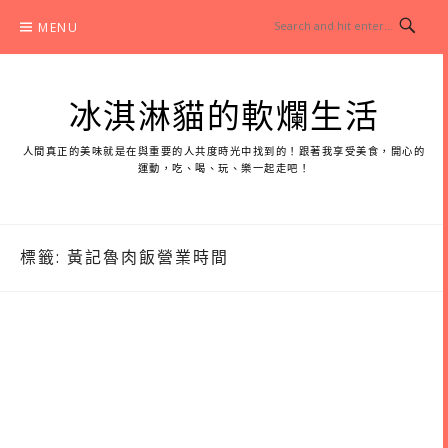
Skip
MENU
to
content
冰淇淋貓的軟爛生活
人間真正的美味就是在與重要的人共度時光中找到的！跟著我享受美食，開心的
運動，吃、喝、玩、樂一起走吧！
標籤:
黃記魯肉飯營業時間