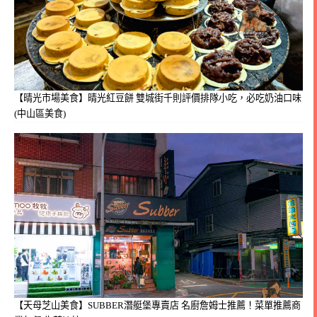
【晴光市場美食】晴光紅豆餅 雙城街千則評價排隊小吃，必吃奶油口味
(中山區美食)
【天母芝山美食】SUBBER潛艇堡專賣店 名廚詹姆士推薦！菜單推薦商