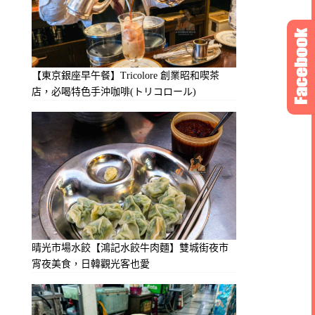
【東京銀座早午餐】Tricolore 創業昭和喫茶
店，必喝特色手沖咖啡(トリコロール)
晴光市場水餃【鴻記水餃牛肉麵】雙城街夜市
宵夜美食，日韓觀光客也愛