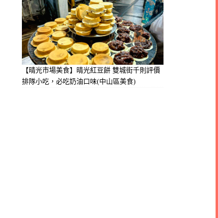
【晴光市場美食】晴光紅豆餅 雙城街千則評價
排隊小吃，必吃奶油口味(中山區美食)