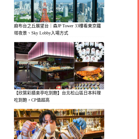
麻布台之丘展望台｜森JP Tower 33樓看東京鐵
塔夜景、Sky Lobby入場方式
【欣葉彩膳楽亭吃到飽】台北松山區日本料理
吃到飽，CP值超高