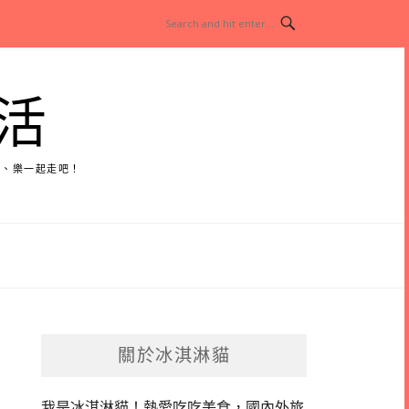
活
玩、樂一起走吧！
關於冰淇淋貓
我是冰淇淋貓！
熱愛吃吃美食，國內外旅