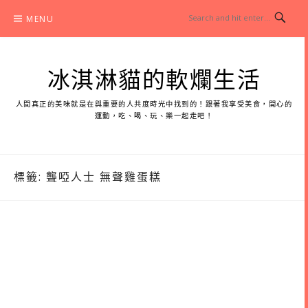
Skip
MENU
to
content
冰淇淋貓的軟爛生活
人間真正的美味就是在與重要的人共度時光中找到的！跟著我享受美食，開心的
運動，吃、喝、玩、樂一起走吧！
標籤:
聾啞人士 無聲雞蛋糕