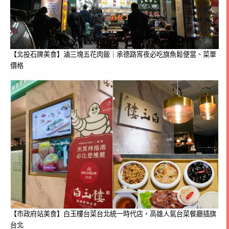
【北投石牌美食】滷三塊五花肉飯｜承德路宵夜必吃旗魚鬆便當、菜單
價格
【市政府站美食】白玉樓台菜台北統一時代店，高雄人氣台菜餐廳插旗
台北