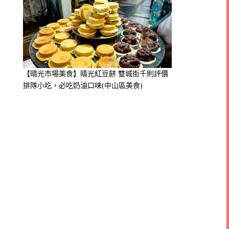
【晴光市場美食】晴光紅豆餅 雙城街千則評價
排隊小吃，必吃奶油口味(中山區美食)