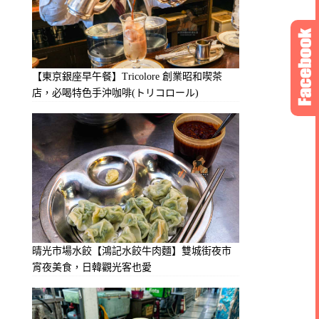
【東京銀座早午餐】Tricolore 創業昭和喫茶
店，必喝特色手沖咖啡(トリコロール)
晴光市場水餃【鴻記水餃牛肉麵】雙城街夜市
宵夜美食，日韓觀光客也愛