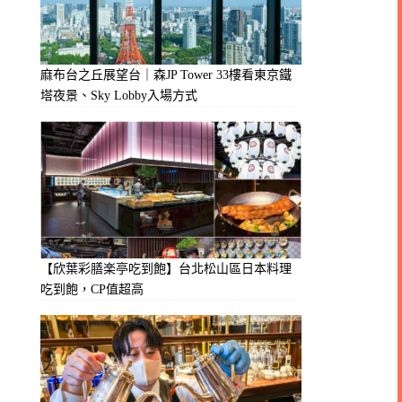
麻布台之丘展望台｜森JP Tower 33樓看東京鐵
塔夜景、Sky Lobby入場方式
【欣葉彩膳楽亭吃到飽】台北松山區日本料理
吃到飽，CP值超高