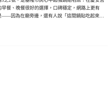
3之2號，是基隆市民心中超強鍋貼名店！在慶安宮
的早餐、晚餐很好的選擇，口碑穩定，網路上更有
是——因為在廟旁邊，還有人說「這間鍋貼吃起來…