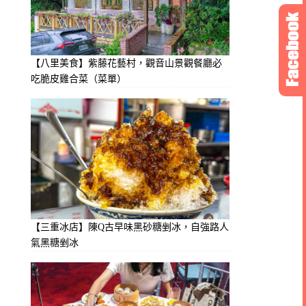
【八里美食】紫藤花藝村，觀音山景觀餐廳必
吃脆皮雞合菜（菜單）
【三重冰店】陳Q古早味黑砂糖剉冰，自強路人
氣黑糖剉冰