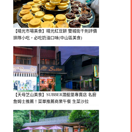
【晴光市場美食】晴光紅豆餅 雙城街千則評價
排隊小吃，必吃奶油口味(中山區美食)
【天母芝山美食】SUBBER潛艇堡專賣店 名廚
詹姆士推薦！菜單推薦商業午餐 生菜沙拉