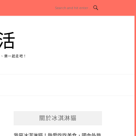
活
玩、樂一起走吧！
關於冰淇淋貓
我是冰淇淋貓！
熱愛吃吃美食，國內外旅