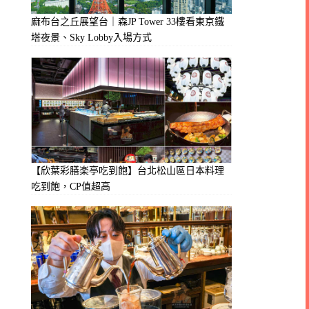
麻布台之丘展望台｜森JP Tower 33樓看東京鐵
塔夜景、Sky Lobby入場方式
【欣葉彩膳楽亭吃到飽】台北松山區日本料理
吃到飽，CP值超高