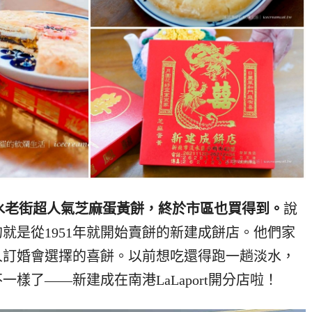
！淡水老街超人氣芝麻蛋黃餅，終於市區也買得到。
說
就是從1951年就開始賣餅的新建成餅店。他們家
人訂婚會選擇的喜餅。
以前想吃還得跑一趟淡水，
樣了——新建成在南港LaLaport開分店啦！