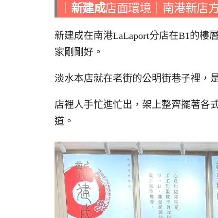
｜
新建成
店面環境｜南港新店
新建成在南港LaLaport分店在B1
家剛剛好。
淡水本店就在老街的公明街巷子裡，
店裡人手忙進忙出，架上整齊擺著各
道。