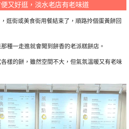
方便又好逛，
淡水老店有老味道
的樓層，逛街或美食街用餐結束了，順路拎個蛋黃餅回
是那種一走進就會聞到餅香的老派糕餅店。
式各樣的餅，雖然空間不大，但氣氛溫暖又有老味