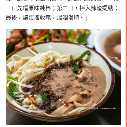
一口先嚐原味純粹；第二口，拌入辣渣提勁；
最後，讓蛋液收尾，溫潤滑順。」