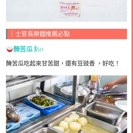
｜士官長擀麵推薦必點
醃苦瓜
$50
醃苦瓜吃起來甘苦甜，還有豆豉香 ，好吃！