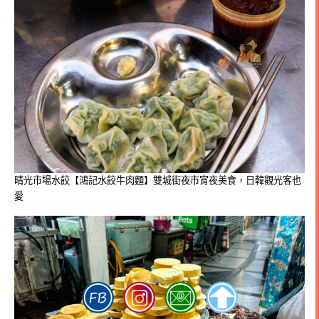
晴光市場水餃【鴻記水餃牛肉麵】雙城街夜市宵夜美食，日韓觀光客也
愛