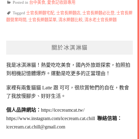
Posted in
台中美食
,
愛食記收錄專用
Tagged
士官長擀麵宅配
,
士官長擀麵店
,
士官長擀麵必比登
,
士官長擀
麵營業時間
,
士官長擀麵菜單
,
清水擀麵比較
,
清水老士官長擀麵
關於冰淇淋貓
我是冰淇淋貓！
熱愛吃吃美食，國內外旅遊探索，拍照拍
到相機記憶體爆炸。
運動是吃更多的正當理由！
家裡有兩隻貓貓 Latte 跟 可可，
很欣賞牠們的自在，教會
了我放慢腳步、好好生活。
個人品牌網站：
https://icecreamcat.tw/
https://www.instagram.com/icecream.cat.chill
聯絡信箱：
icecream.cat.chill@gmail.com