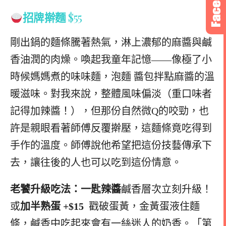
招牌擀麵
$55
剛出鍋的麵條騰著熱氣，淋上濃郁的麻醬與鹹
香油潤的肉燥。喚起我童年記憶——像極了小
時候媽媽煮的味味麵，泡麵 醬包拌點麻醬的溫
暖滋味。對我來說，整體風味偏淡（重口味者
記得加辣醬！），但那份自然微Q的咬勁，也
許是親眼看著師傅反覆擀壓，這麵條竟吃得到
手作的溫度。師傅說他希望把這份技藝傳承下
去，讓往後的人也可以吃到這份情意。
老饕升級吃法：
一匙辣醬
鹹香層次立刻升級！
或
加半熟蛋 +$15
戳破蛋黃，金黃蛋液住麵
條，鹹香中吃起來會有一絲迷人的奶香。
「第