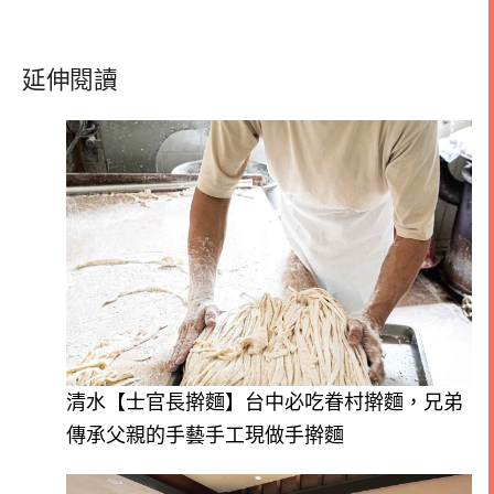
延伸閱讀
清水【士官長擀麵】台中必吃眷村擀麵，兄弟
傳承父親的手藝手工現做手擀麵