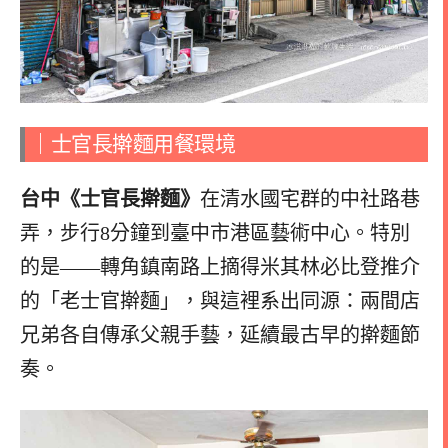
｜士官長擀麵用餐環境
台中《士官長擀麵》
在清水國宅群的中社路巷
弄，步行8分鐘到臺中市港區藝術中心。特別
的是——轉角鎮南路上摘得米其林必比登推介
的「老士官擀麵」，與這裡系出同源：兩間店
兄弟各自傳承父親手藝，延續最古早的擀麵節
奏。