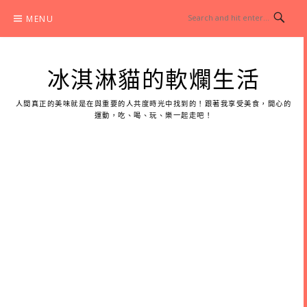
Skip
MENU
to
content
冰淇淋貓的軟爛生活
人間真正的美味就是在與重要的人共度時光中找到的！跟著我享受美食，開心的
運動，吃、喝、玩、樂一起走吧！