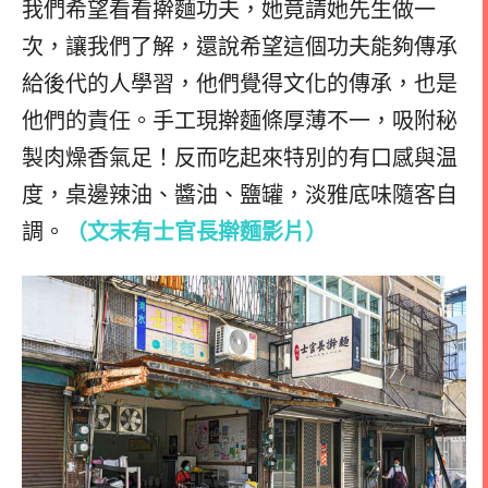
我們希望看看擀麵功夫，她竟請她先生做一
次，讓我們了解，還說希望這個功夫能夠傳承
給後代的人學習，他們覺得文化的傳承，也是
他們的責任。手工現擀麵條厚薄不一，吸附秘
製肉燥香氣足！反而吃起來特別的有口感與温
度，桌邊辣油、醬油、鹽罐，淡雅底味隨客自
調。
（文末有士官長擀麵影片）