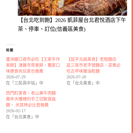
【台北吃到飽】2026 凱菲屋台北君悅酒店下午
茶、停車、訂位(信義區美食)
相關
蘆洲廟口夜市必吃【王家手作
【延平北路美食】老程麵店
蔥餅】湧蓮寺旁蔥餅，獨家口
延三夜市老字號麵店，菜單必
味連食尚玩家也推薦
吃古早味豬油乾麵
2026-07-29
2026-07-20
在「三民高中站」中
在「台北美食」中
西門町美食｜老山東牛肉麵
萬年大樓裡的手工切製寬版
麵， 米其林必比登推薦
2026-02-17
在「台北美食」中