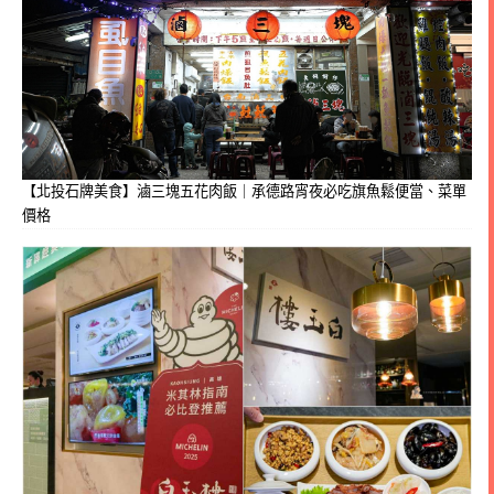
【北投石牌美食】滷三塊五花肉飯｜承德路宵夜必吃旗魚鬆便當、菜單
價格