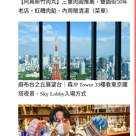
【阿典新竹肉丸】三重肉圓推薦，雙園街50年
老店，紅糟肉餡、內用贈清湯（菜單）
麻布台之丘展望台｜森JP Tower 33樓看東京鐵
塔夜景、Sky Lobby入場方式