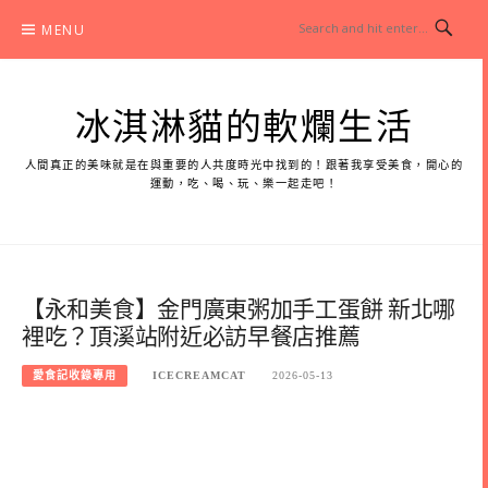
Skip
MENU
to
content
冰淇淋貓的軟爛生活
人間真正的美味就是在與重要的人共度時光中找到的！跟著我享受美食，開心的
運動，吃、喝、玩、樂一起走吧！
【永和美食】金門廣東粥加手工蛋餅 新北哪
裡吃？頂溪站附近必訪早餐店推薦
愛食記收錄專用
ICECREAMCAT
2026-05-13