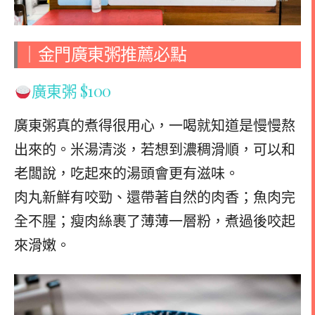
｜金門廣東粥推薦必點
廣東粥 $100
廣東粥真的煮得很用心，一喝就知道是慢慢熬
出來的。米湯清淡，若想到濃稠滑順，可以和
老闆說，吃起來的湯頭會更有滋味。
肉丸新鮮有咬勁、還帶著自然的肉香；魚肉完
全不腥；瘦肉絲裹了薄薄一層粉，煮過後咬起
來滑嫩。