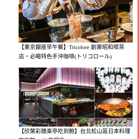
【東京銀座早午餐】Tricolore 創業昭和喫茶
店，必喝特色手沖咖啡(トリコロール)
【欣葉彩膳楽亭吃到飽】台北松山區日本料理