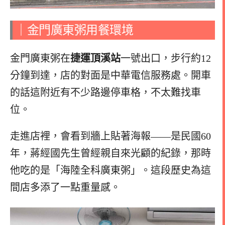
｜金門廣東粥用餐環境
金門廣東粥在
捷運頂溪站
一號出口，步行約12
分鐘到達，店的對面是中華電信服務處。開車
的話這附近有不少路邊停車格，不太難找車
位。
走進店裡，會看到牆上貼著海報——是民國60
年，蔣經國先生曾經親自來光顧的紀錄，那時
他吃的是「海陸全科廣東粥」。這段歷史為這
間店多添了一點重量感。