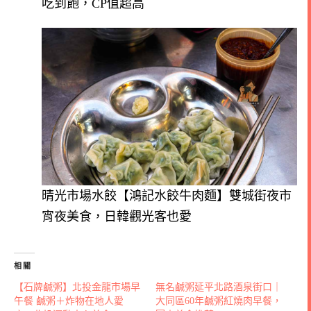
吃到飽，CP值超高
晴光市場水餃【鴻記水餃牛肉麵】雙城街夜市
宵夜美食，日韓觀光客也愛
相關
【石牌鹹粥】北投金龍市場早
無名鹹粥延平北路酒泉街口｜
午餐 鹹粥＋炸物在地人愛
大同區60年鹹粥紅燒肉早餐，