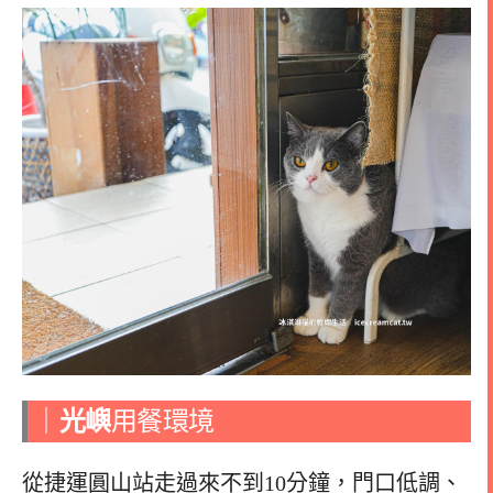
｜
光嶼
用餐環境
從捷運圓山站走過來不到10分鐘，門口低調、