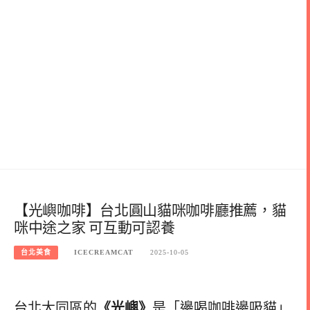
【光嶼咖啡】台北圓山貓咪咖啡廳推薦，貓
咪中途之家 可互動可認養
台北美食
ICECREAMCAT
2025-10-05
台北大同區的
《光嶼》
是「邊喝咖啡邊吸貓」