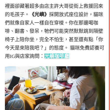
裡面卻藏著超多由店主許大哥從街上救援回來
的毛孩子。
《光嶼》
採開放式座位設計，貓咪
們就像自家人一樣自在穿梭。你在那邊喝咖
啡、翻書、發呆，牠們可能突然默默跳到隔壁
椅子上陪你坐，完全不怕生，甚至還有點「你
今天是來陪我吧？」的態度。 貓咪免費認養可
用IG與店家詢問：
光嶼咖啡廳