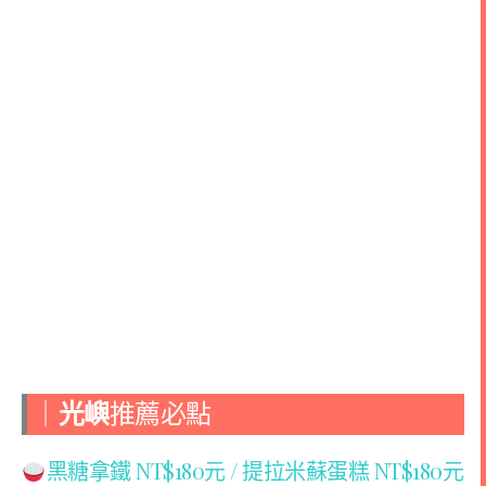
｜
光嶼
推薦必點
黑糖拿鐵 NT$180元 /
提拉米蘇蛋糕 NT$180元