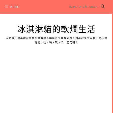
Skip
MENU
to
content
冰淇淋貓的軟爛生活
人間真正的美味就是在與重要的人共度時光中找到的！跟著我享受美食，開心的
運動，吃、喝、玩、樂一起走吧！