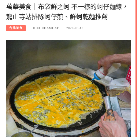
萬華美食｜布袋鮮之蚵 不一樣的蚵仔麵線，
龍山寺站排隊蚵仔煎、鮮蚵乾麵推薦
台北美食
ICECREAMCAT
2026-03-18