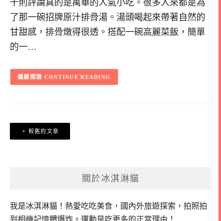
千則評論真的是萬華的人氣小吃。很多人來都是為
了那一碗招牌原汁排骨湯。湯頭喝起來帶著自然的
甘甜感，排骨燉得很透。搭配一碗高麗菜飯，簡單
的一…
CONTINUE READING
文
較舊的文章
章
導
覽
關於冰淇淋貓
我是冰淇淋貓！
熱愛吃吃美食，國內外旅遊探索，拍照拍
到相機記憶體爆炸。
運動是吃更多的正當理由！