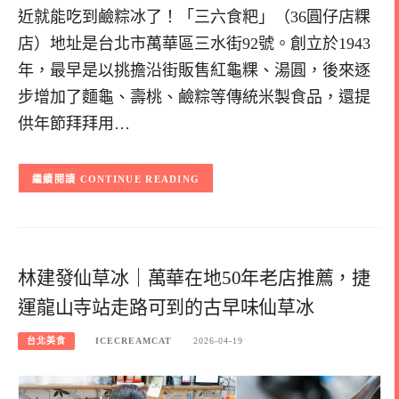
近就能吃到鹼粽冰了！「三六食粑」（36圓仔店粿
店）地址是台北市萬華區三水街92號。創立於1943
年，最早是以挑擔沿街販售紅龜粿、湯圓，後來逐
步增加了麵龜、壽桃、鹼粽等傳統米製食品，還提
供年節拜拜用…
CONTINUE READING
林建發仙草冰｜萬華在地50年老店推薦，捷
運龍山寺站走路可到的古早味仙草冰
台北美食
ICECREAMCAT
2026-04-19