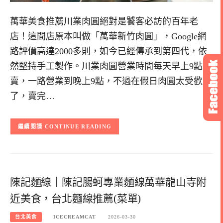
萬華美食推薦川業肉圓絕對是饕客必訪的百年老
店！這間店原本叫做「萬華新竹肉圓」，Google網
路評價高達2000多則，如今已經傳承到第四代，依
然堅持手工製作。川業肉圓營業時間每天早上9點開
賣，一路營業到晚上9點，不過在假日肉圓太受歡迎
了，賣完…
CONTINUE READING
陳記麵線｜陳記腸蚵專業麵線萬華龍山寺附
近美食，台北麵線推薦(菜單)
台北美食
ICECREAMCAT
2026-03-30