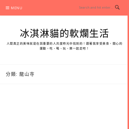
Skip
MENU
to
content
冰淇淋貓的軟爛生活
人間真正的美味就是在與重要的人共度時光中找到的！跟著我享受美食，開心的
運動，吃、喝、玩、樂一起走吧！
分類:
龍山寺