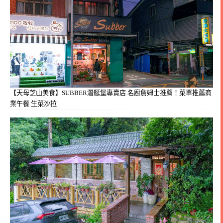
【天母芝山美食】SUBBER潛艇堡專賣店 名廚詹姆士推薦！菜單推薦商
業午餐 生菜沙拉