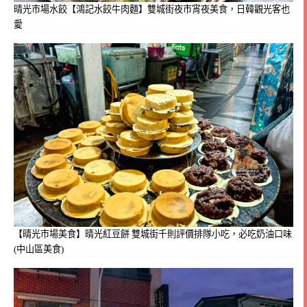
晴光市場水餃【鴻記水餃牛肉麵】雙城街夜市宵夜美食，日韓觀光客也
愛
【晴光市場美食】晴光紅豆餅 雙城街千則評價排隊小吃，必吃奶油口味
(中山區美食)