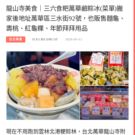
龍山寺美食｜三六食粑萬華鹼粽冰(菜單)搬
家後地址萬華區三水街92號，也販售麵龜、
壽桃、紅龜粿、年節拜拜用品
台北美食
ICECREAMCAT
2026-05-12
現在不用跑到雲林北港粳粽林，台北萬華龍山寺附