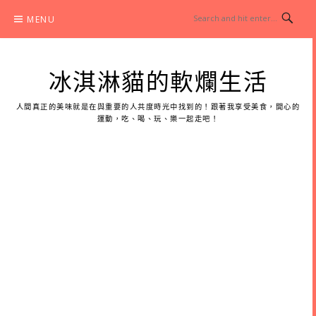
Skip
MENU
to
content
冰淇淋貓的軟爛生活
人間真正的美味就是在與重要的人共度時光中找到的！跟著我享受美食，開心的
運動，吃、喝、玩、樂一起走吧！