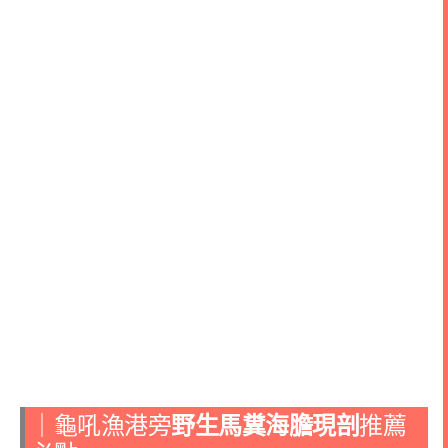
｜龜吼漁港旁
野生馬糞海膽現剖
推薦