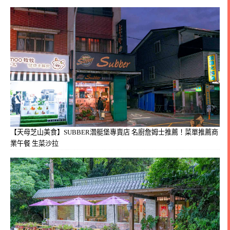
【天母芝山美食】SUBBER潛艇堡專賣店 名廚詹姆士推薦！菜單推薦商
業午餐 生菜沙拉