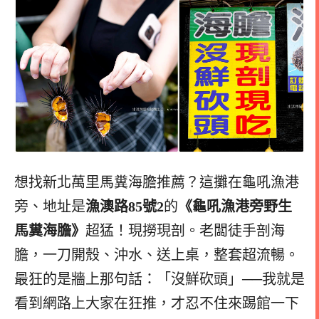
想找新北萬里馬糞海膽推薦？這攤在龜吼漁港
旁、地址是
漁澳路85號2
的
《
龜吼漁港旁
野生
馬糞海膽
》
超猛！現撈現剖。老闆徒手剖海
膽，一刀開殼、沖水、送上桌，整套超流暢。
最狂的是牆上那句話：「沒鮮砍頭」──我就是
看到網路上大家在狂推，才忍不住來踢館一下