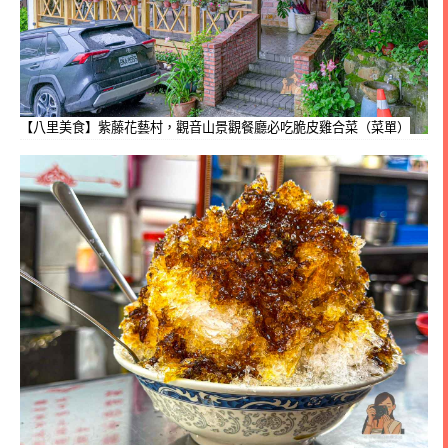
【八里美食】紫藤花藝村，觀音山景觀餐廳必吃脆皮雞合菜（菜單）