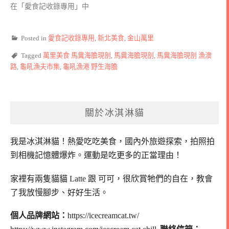
在「愛食記收錄專用」中
Posted in
愛食記收錄專用
,
新北美食
,
金山萬里
Tagged
萬里美食 馬糞海膽現剖
,
馬糞海膽現剖
,
馬糞海膽現剖 漁澳
路
,
龜吼漁夫市集
,
龜吼漁港 野生海膽
關於冰淇淋貓
我是冰淇淋貓！
熱愛吃吃美食，國內外旅遊探索，拍照拍
到相機記憶體爆炸。
運動是吃更多的正當理由！
家裡有兩隻貓貓 Latte 跟 可可，
很欣賞牠們的自在，教會
了我放慢腳步、好好生活。
個人品牌網站：
https://icecreamcat.tw/