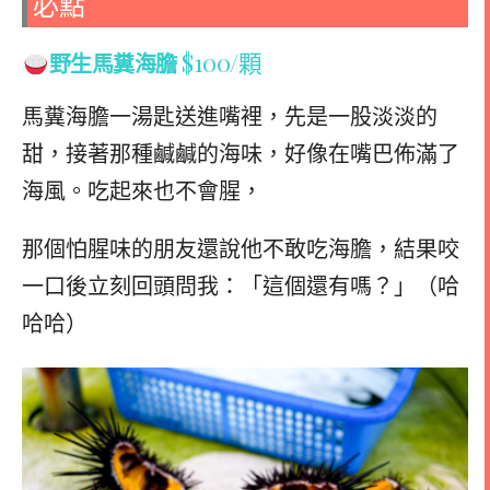
必點
$100/顆
野生馬糞海膽
馬糞海膽一湯匙送進嘴裡，先是一股淡淡的
甜，接著那種鹹鹹的海味，好像在嘴巴佈滿了
海風。吃起來也不會腥，
那個怕腥味的朋友還說他不敢吃海膽，結果咬
一口後立刻回頭問我：「這個還有嗎？」（哈
哈哈）