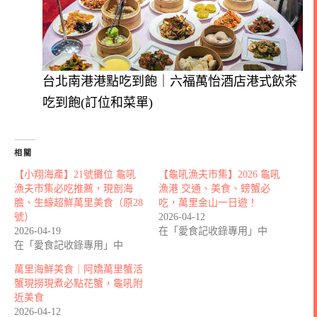
台北南港港點吃到飽｜六福萬怡酒店港式飲茶
吃到飽(訂位和菜單)
相關
【小翔海產】21號攤位 龜吼
【龜吼漁夫市集】2026 龜吼
漁夫市集必吃推薦，現剖海
漁港 交通、美食、螃蟹必
膽、生蠔超鮮萬里美食（原28
吃，萬里金山一日遊！
號）
2026-04-12
2026-04-19
在「愛食記收錄專用」中
在「愛食記收錄專用」中
萬里海鮮美食｜阿嬌萬里蟹活
蟹現撈現煮必點花蟹，龜吼附
近美食
2026-04-12