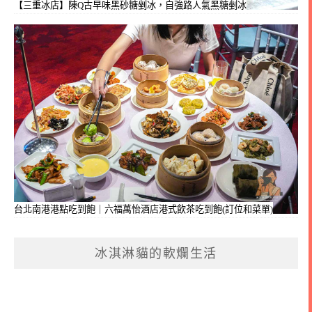
【三重冰店】陳Q古早味黑砂糖剉冰，自強路人氣黑糖剉冰
台北南港港點吃到飽｜六福萬怡酒店港式飲茶吃到飽(訂位和菜單)
冰淇淋貓的軟爛生活