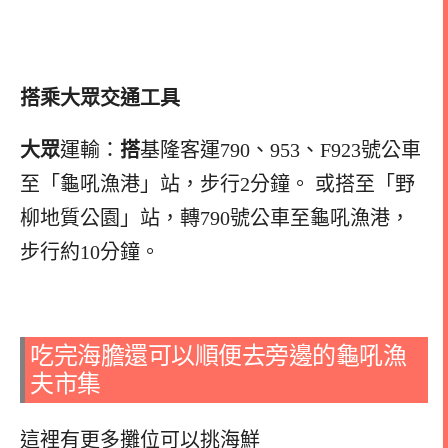
搭乘大眾交通工具
大眾
運輸：
搭
基隆客運790、953、F923號公車
至「龜吼漁港」站，步行2分鐘。 或搭至「野
柳地質公園」站，轉790號公車至龜吼漁港，
步行約10分鐘。
吃完海膽還可以順便去旁邊的龜吼漁
夫市集
這裡有更多攤位可以挑海鮮