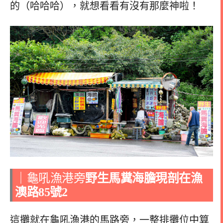
的（哈哈哈），就想看看有沒有那麼神啦！
｜龜吼漁港旁
野生馬糞海膽現剖在漁
澳路85號2
這攤就在龜吼漁港的馬路旁，一整排攤位中算