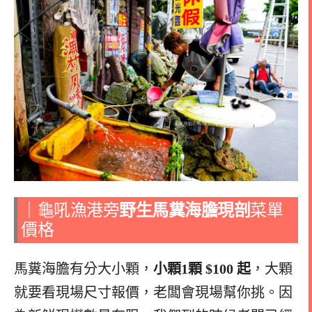
｜龜吼漁港旁
野生馬糞海膽現剖
菜單
價格
馬糞海膽有分大小顆，
小顆1顆 $100 起
，大顆
就要看現場尺寸報價，老闆會現場幫你挑。因