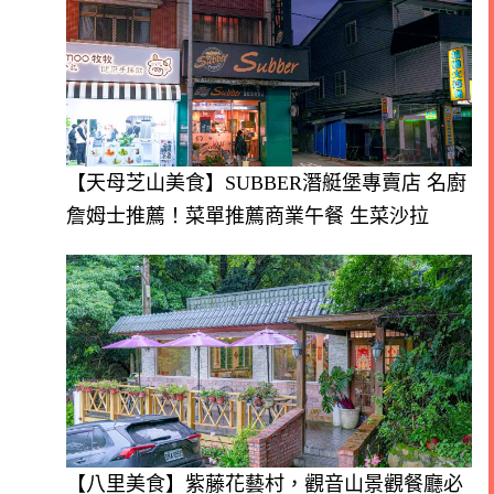
【天母芝山美食】SUBBER潛艇堡專賣店 名廚
詹姆士推薦！菜單推薦商業午餐 生菜沙拉
【八里美食】紫藤花藝村，觀音山景觀餐廳必