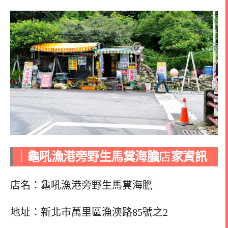
｜
龜吼漁港旁野生馬糞海膽
店
家資訊
店名：龜吼漁港旁野生馬糞海膽
地址：新北市萬里區漁澳路85號之2