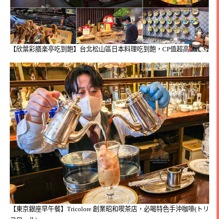
【欣葉彩膳楽亭吃到飽】台北松山區日本料理吃到飽，CP值超高
【東京銀座早午餐】Tricolore 創業昭和喫茶店，必喝特色手沖咖啡(トリ