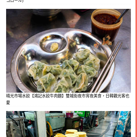
コロール)
晴光市場水餃【鴻記水餃牛肉麵】雙城街夜市宵夜美食，日韓觀光客也
愛