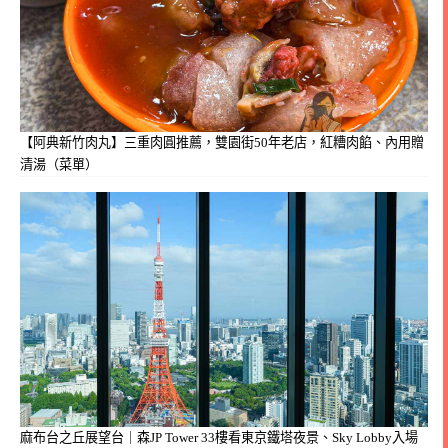
【阿典新竹肉丸】三重肉圓推薦，雙園街50年老店，紅糟肉餡、內用贈
清湯（菜單）
麻布台之丘展望台｜森JP Tower 33樓看東京鐵塔夜景、Sky Lobby入場