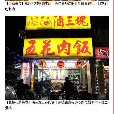
【東京美食】銀座木村家總本店｜黃仁勳發送的百年紅豆麵包，日本必
吃名店
【北投石牌美食】滷三塊五花肉飯｜承德路宵夜必吃旗魚鬆便當、菜單
價格