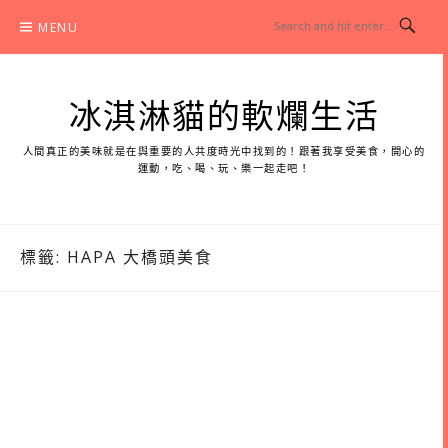
Skip
MENU
to
content
冰淇淋貓的軟爛生活
人間真正的美味就是在與重要的人共度時光中找到的！跟著我享受美食，開心的
運動，吃、喝、玩、樂一起走吧！
標籤:
HAPA 大橋頭美食