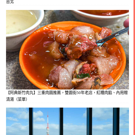
台北
【阿典新竹肉丸】三重肉圓推薦，雙園街50年老店，紅糟肉餡、內用贈
清湯（菜單）