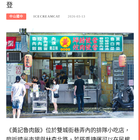
登
中山國中
ICECREAMCAT
2026-03-13
《黃記魯肉飯》位於雙城街巷弄內的排隊小吃店，
臨近晴光市場與林森北路，若搭乘捷運可以在民權