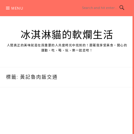
Skip
MENU
to
content
冰淇淋貓的軟爛生活
人間真正的美味就是在與重要的人共度時光中找到的！跟著我享受美食，開心的
運動，吃、喝、玩、樂一起走吧！
標籤:
黃記魯肉飯交通