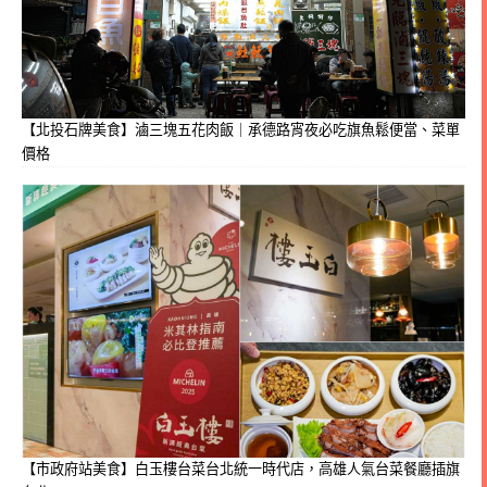
【北投石牌美食】滷三塊五花肉飯｜承德路宵夜必吃旗魚鬆便當、菜單
價格
【市政府站美食】白玉樓台菜台北統一時代店，高雄人氣台菜餐廳插旗