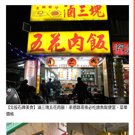
【北投石牌美食】滷三塊五花肉飯｜承德路宵夜必吃旗魚鬆便當、菜單
價格