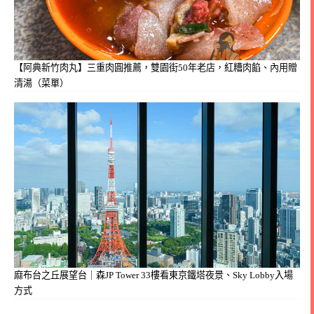
【阿典新竹肉丸】三重肉圓推薦，雙園街50年老店，紅糟肉餡、內用贈
清湯（菜單）
麻布台之丘展望台｜森JP Tower 33樓看東京鐵塔夜景、Sky Lobby入場
方式