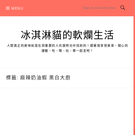
Skip
MENU
to
content
冰淇淋貓的軟爛生活
人間真正的美味就是在與重要的人共度時光中找到的！跟著我享受美食，開心的
運動，吃、喝、玩、樂一起走吧！
標籤:
麻辣奶油蝦 黑白大廚