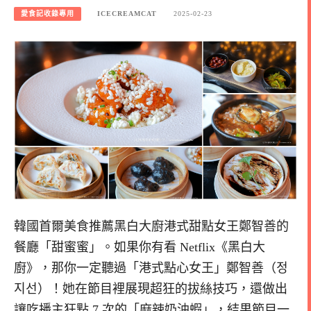
愛食記收錄專用
ICECREAMCAT
2025-02-23
韓國首爾美食推薦黑白大廚港式甜點女王鄭智善的
餐廳「甜蜜蜜」。如果你有看 Netflix《黑白大
廚》，那你一定聽過「港式點心女王」鄭智善（정
지선）！她在節目裡展現超狂的拔絲技巧，還做出
讓吃播主狂點 7 次的「麻辣奶油蝦」，結果節目一