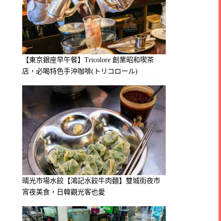
【東京銀座早午餐】Tricolore 創業昭和喫茶
店，必喝特色手沖咖啡(トリコロール)
晴光市場水餃【鴻記水餃牛肉麵】雙城街夜市
宵夜美食，日韓觀光客也愛