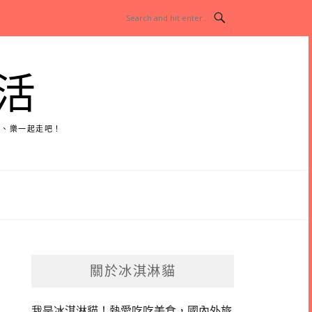
活
玩、樂一起走吧！
關於冰淇淋貓
我是冰淇淋貓！
熱愛吃吃美食，國內外旅