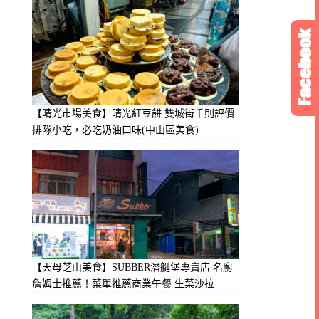
【晴光市場美食】晴光紅豆餅 雙城街千則評價
排隊小吃，必吃奶油口味(中山區美食)
【天母芝山美食】SUBBER潛艇堡專賣店 名廚
詹姆士推薦！菜單推薦商業午餐 生菜沙拉