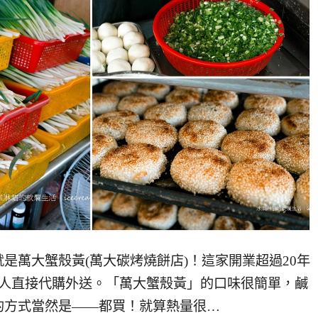
是萬大蟹殼黃(萬大碳烤燒餅店)！這家開業超過20年
會有人直接代購外送。「萬大蟹殼黃」的口味很簡單，鹹
的方式當然是——都買！就算熱量很…