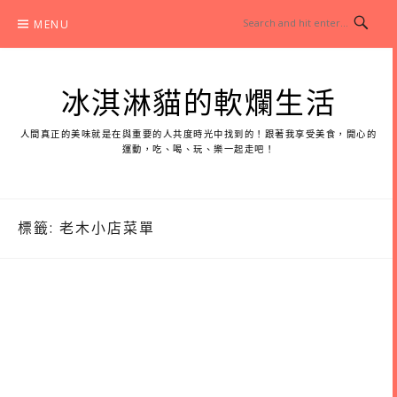
Skip
MENU
to
content
冰淇淋貓的軟爛生活
人間真正的美味就是在與重要的人共度時光中找到的！跟著我享受美食，開心的
運動，吃、喝、玩、樂一起走吧！
標籤:
老木小店菜單