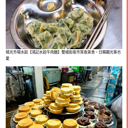
晴光市場水餃【鴻記水餃牛肉麵】雙城街夜市宵夜美食，日韓觀光客也
愛