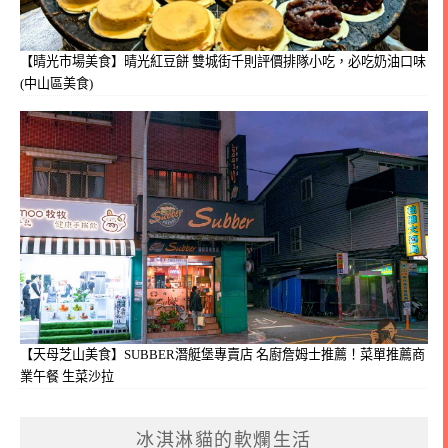
【晴光市場美食】晴光紅豆餅 雙城街千則評價排隊小吃，必吃奶油口味
(中山區美食)
【天母芝山美食】SUBBER潛艇堡專賣店 名廚詹姆士推薦！菜單推薦商
業午餐 生菜沙拉
冰淇淋貓的軟爛生活