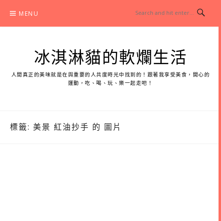
Skip
MENU
to
content
冰淇淋貓的軟爛生活
人間真正的美味就是在與重要的人共度時光中找到的！跟著我享受美食，開心的
運動，吃、喝、玩、樂一起走吧！
標籤:
美景 紅油抄手 的 圖片