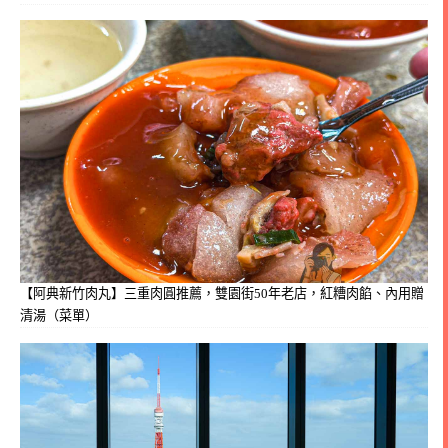
【阿典新竹肉丸】三重肉圓推薦，雙園街50年老店，紅糟肉餡、內用贈
清湯（菜單）