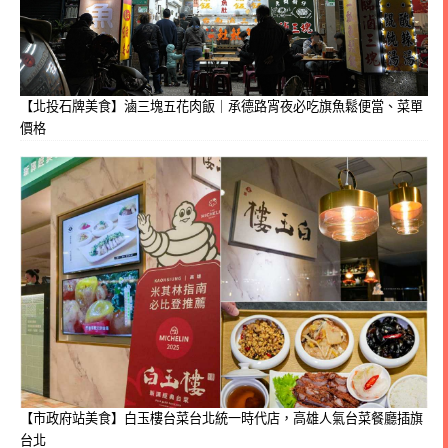
【北投石牌美食】滷三塊五花肉飯｜承德路宵夜必吃旗魚鬆便當、菜單
價格
【市政府站美食】白玉樓台菜台北統一時代店，高雄人氣台菜餐廳插旗
台北