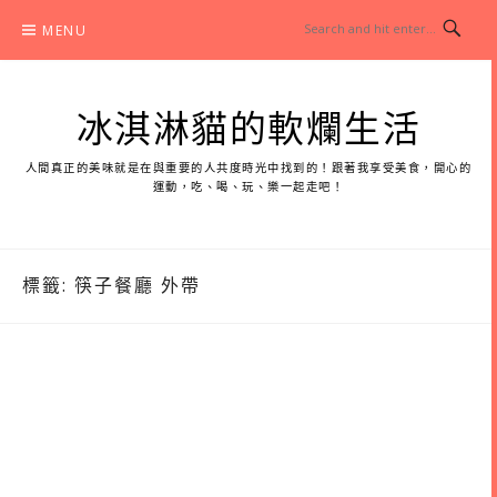
Skip
MENU
to
content
冰淇淋貓的軟爛生活
人間真正的美味就是在與重要的人共度時光中找到的！跟著我享受美食，開心的
運動，吃、喝、玩、樂一起走吧！
標籤:
筷子餐廳 外帶