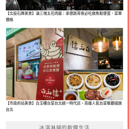
【北投石牌美食】滷三塊五花肉飯｜承德路宵夜必吃旗魚鬆便當、菜單
價格
【市政府站美食】白玉樓台菜台北統一時代店，高雄人氣台菜餐廳插旗
台北
冰淇淋貓的軟爛生活