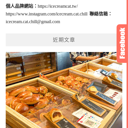
個人品牌網站：
https://icecreamcat.tw/
https://www.instagram.com/icecream.cat.chill
聯絡信箱：
icecream.cat.chill@gmail.com
近期文章