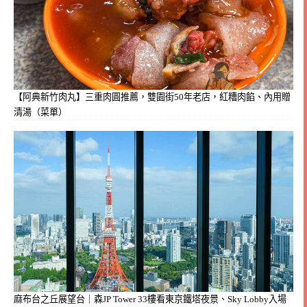
【阿典新竹肉丸】三重肉圓推薦，雙園街50年老店，紅糟肉餡、內用贈
清湯（菜單）
麻布台之丘展望台｜森JP Tower 33樓看東京鐵塔夜景、Sky Lobby入場