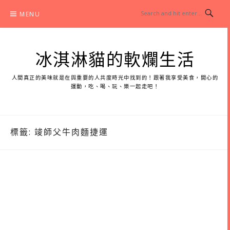
Skip
MENU
to
content
冰淇淋貓的軟爛生活
人間真正的美味就是在與重要的人共度時光中找到的！跟著我享受美食，開心的
運動，吃、喝、玩、樂一起走吧！
標籤:
竣師父牛肉麵捷運