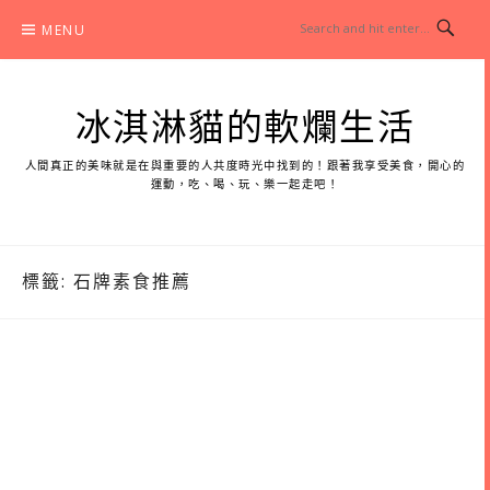
Skip
MENU
to
content
冰淇淋貓的軟爛生活
人間真正的美味就是在與重要的人共度時光中找到的！跟著我享受美食，開心的
運動，吃、喝、玩、樂一起走吧！
標籤:
石牌素食推薦