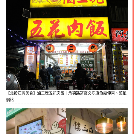
【北投石牌美食】滷三塊五花肉飯｜承德路宵夜必吃旗魚鬆便當、菜單
價格