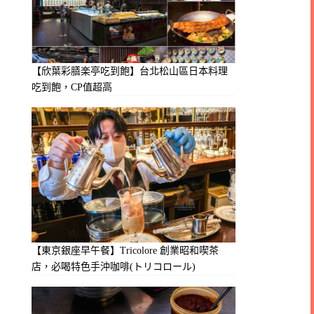
【欣葉彩膳楽亭吃到飽】台北松山區日本料理
吃到飽，CP值超高
【東京銀座早午餐】Tricolore 創業昭和喫茶
店，必喝特色手沖咖啡(トリコロール)