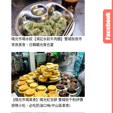
晴光市場水餃【鴻記水餃牛肉麵】雙城街夜市
宵夜美食，日韓觀光客也愛
【晴光市場美食】晴光紅豆餅 雙城街千則評價
排隊小吃，必吃奶油口味(中山區美食)