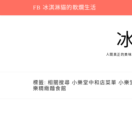
Skip
FB 冰淇淋貓的軟爛生活
to
content
人間真正的美味
標籤:
相關搜尋 小樂堂中和店菜單 小樂堂銅鑼
樂精緻麵食館