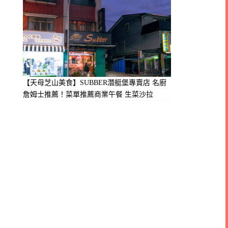
【天母芝山美食】SUBBER潛艇堡專賣店 名廚
詹姆士推薦！菜單推薦商業午餐 生菜沙拉