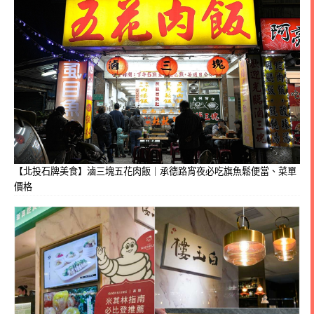
【北投石牌美食】滷三塊五花肉飯｜承德路宵夜必吃旗魚鬆便當、菜單
價格