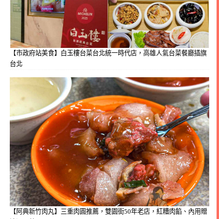
【市政府站美食】白玉樓台菜台北統一時代店，高雄人氣台菜餐廳插旗
台北
【阿典新竹肉丸】三重肉圓推薦，雙園街50年老店，紅糟肉餡、內用贈