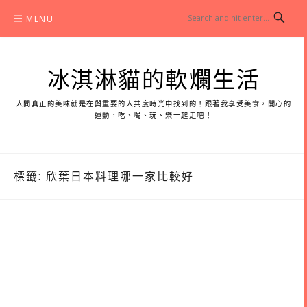
Skip
MENU
to
content
冰淇淋貓的軟爛生活
人間真正的美味就是在與重要的人共度時光中找到的！跟著我享受美食，開心的
運動，吃、喝、玩、樂一起走吧！
標籤:
欣葉日本料理哪一家比較好