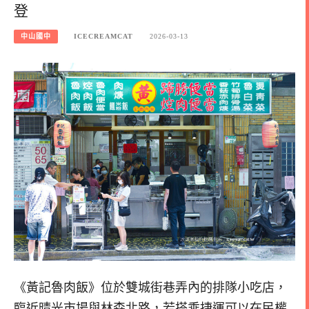
登
中山國中
ICECREAMCAT
2026-03-13
《黃記魯肉飯》位於雙城街巷弄內的排隊小吃店，
臨近晴光市場與林森北路，若搭乘捷運可以在民權