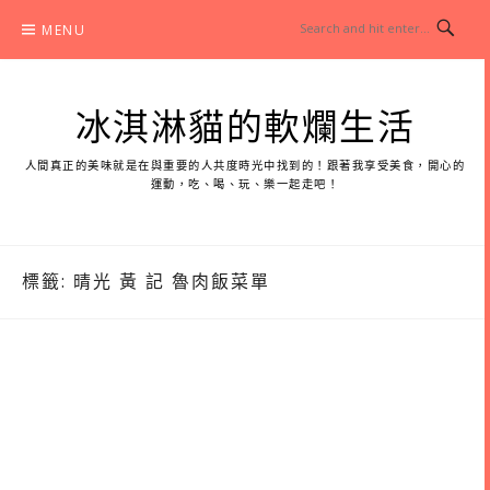
Skip
MENU
to
content
冰淇淋貓的軟爛生活
人間真正的美味就是在與重要的人共度時光中找到的！跟著我享受美食，開心的
運動，吃、喝、玩、樂一起走吧！
標籤:
晴光 黃 記 魯肉飯菜單