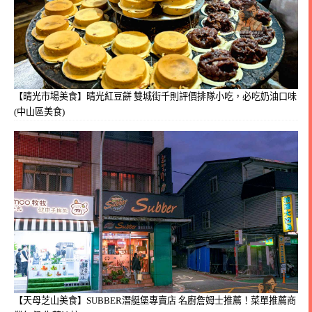
【晴光市場美食】晴光紅豆餅 雙城街千則評價排隊小吃，必吃奶油口味
(中山區美食)
【天母芝山美食】SUBBER潛艇堡專賣店 名廚詹姆士推薦！菜單推薦商