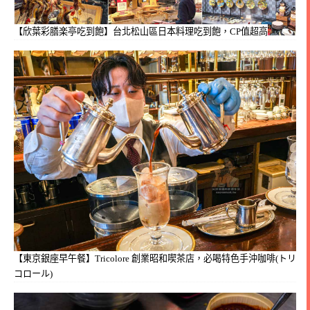
【欣葉彩膳楽亭吃到飽】台北松山區日本料理吃到飽，CP值超高
【東京銀座早午餐】Tricolore 創業昭和喫茶店，必喝特色手沖咖啡(トリ
コロール)