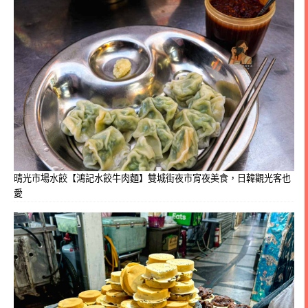
晴光市場水餃【鴻記水餃牛肉麵】雙城街夜市宵夜美食，日韓觀光客也
愛