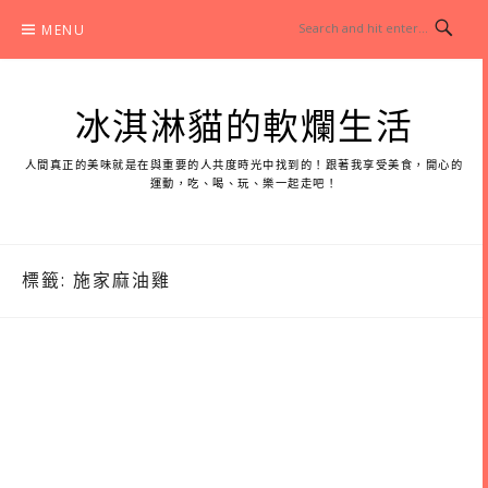
Skip
MENU
to
content
冰淇淋貓的軟爛生活
人間真正的美味就是在與重要的人共度時光中找到的！跟著我享受美食，開心的
運動，吃、喝、玩、樂一起走吧！
標籤:
施家麻油雞