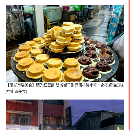
【晴光市場美食】晴光紅豆餅 雙城街千則評價排隊小吃，必吃奶油口味
(中山區美食)