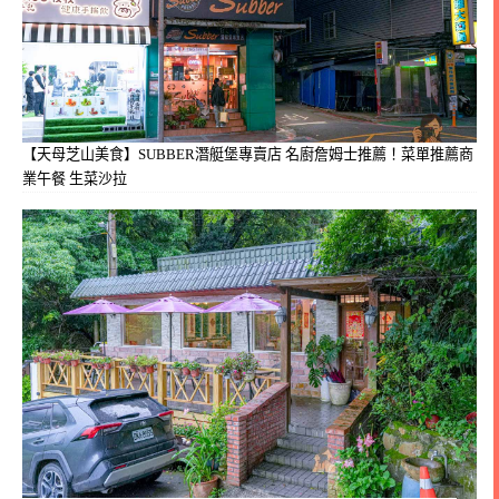
【天母芝山美食】SUBBER潛艇堡專賣店 名廚詹姆士推薦！菜單推薦商
業午餐 生菜沙拉