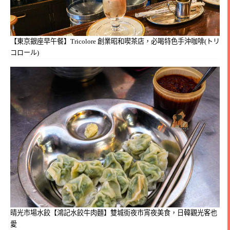
【東京銀座早午餐】Tricolore 創業昭和喫茶店，必喝特色手沖咖啡(トリ
コロール)
晴光市場水餃【鴻記水餃牛肉麵】雙城街夜市宵夜美食，日韓觀光客也
愛