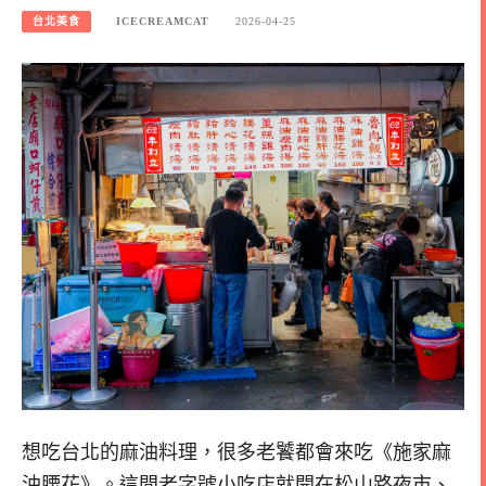
台北美食
ICECREAMCAT
2026-04-25
想吃台北的麻油料理，很多老饕都會來吃《施家麻
油腰花》。這間老字號小吃店就開在松山路夜市、