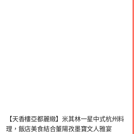
【天香樓亞都麗緻】米其林一星中式杭州料
理，飯店美食結合董陽孜墨寶文人雅宴