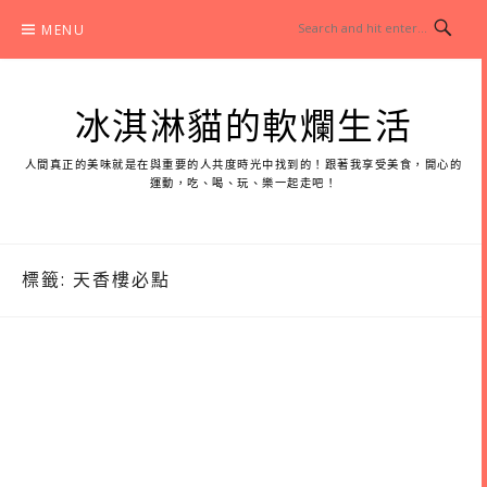
Skip
MENU
to
content
冰淇淋貓的軟爛生活
人間真正的美味就是在與重要的人共度時光中找到的！跟著我享受美食，開心的
運動，吃、喝、玩、樂一起走吧！
標籤:
天香樓必點