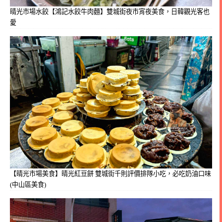
晴光市場水餃【鴻記水餃牛肉麵】雙城街夜市宵夜美食，日韓觀光客也
愛
【晴光市場美食】晴光紅豆餅 雙城街千則評價排隊小吃，必吃奶油口味
(中山區美食)