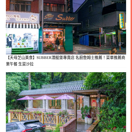
【天母芝山美食】SUBBER潛艇堡專賣店 名廚詹姆士推薦！菜單推薦商
業午餐 生菜沙拉